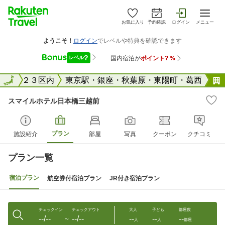
お気に入り
予約確認
ログイン
メニュー
東京２３区内
全国
東京駅・銀座・秋葉原・東陽町・葛西
スマイルホテル日本橋三越前
プラン
施設紹介
部屋
写真
クーポン
クチコミ
プラン一覧
宿泊プラン
航空券付宿泊プラン
JR付き宿泊プラン
チェックイン
チェックアウト
大人
子ども
部屋数
--/--
--/--
--
--
--
〜
人
人
部屋