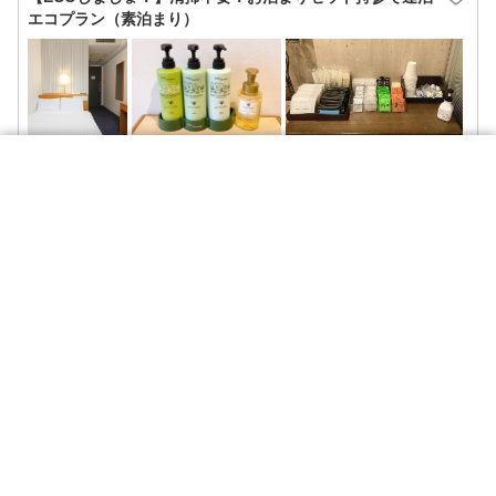
エコプラン（素泊まり）
宿泊日程・人数条件
絞り込み
食事
お1人さま1泊（2名1室利用時） (税込)
チェックイン
チェックアウト
詳細を見る
4,149
〜
食事なし
円
／人〜
を選択して下さい
----/--/--
ポイント(1%)
朝食あり
2026年8月
夕食あり
【タイムセール】【三越前駅より徒歩2分】シンプルステ
日
月
火
水
木
金
土
ィプラン（素泊まり）
部屋で朝食
1
7/26
7/27
7/28
7/29
7/30
7/31
部屋で夕食
2
3
4
5
6
7
8
個室で朝食