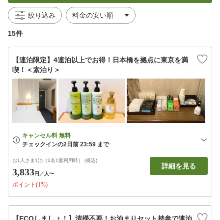
絞り込み
15件
【連泊限定】4連泊以上でお得！日本橋を拠点に東京を満
喫！＜素泊り＞
お1人さま1泊（2名1室利用時） (税込)
詳細を見る
3,833
円
／人〜
ポイント(1%)
【ECOしましょ！】清掃不要！お泊まりセット持参で連泊