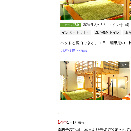
30畳/1人〜6人
トイレ付
ファイブ以上
インターネット可
洗浄機付トイレ
山
ペットと宿泊できる、１日１組限定の１
部屋設備・備品
1
/
2
1
件中
1～1件表示
※料金表記は、本日より最短で設定されて