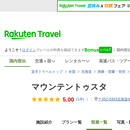
国内宿泊
交通＋宿
レンタカー
高速バス・ツア
楽天トラベルトップ
全国
北海道
洞爺・室蘭・登別
マウンテントゥスタ
5.00
(
1
件)
〒052-0303北海
施設紹介
プラン一覧
部屋一覧
写真・動