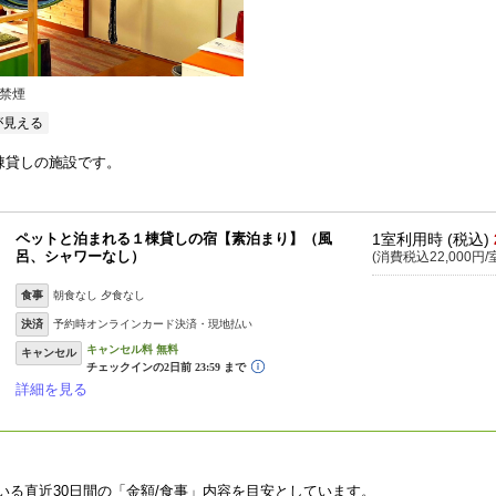
禁煙
が見える
棟貸しの施設です。
ペットと泊まれる１棟貸しの宿【素泊まり】（風
1室利用時 (税込)
呂、シャワーなし）
(消費税込22,000円/
食事
朝食なし 夕食なし
決済
予約時オンラインカード決済・現地払い
キャンセル
詳細を見る
いる直近30日間の「金額/食事」内容を目安としています。