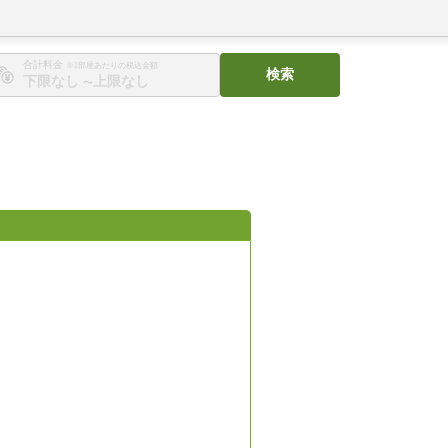
合計料金
※1部屋あたりの税込金額
検索
〜