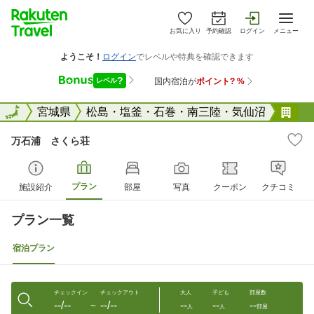
お気に入り
予約確認
ログイン
メニュー
全国
全国
宮城県
松島・塩釜・石巻・南三陸・気仙沼
万
万石浦 さくら荘
プラン
施設紹介
部屋
写真
クーポン
クチコミ
プラン一覧
宿泊プラン
チェックイン
チェックアウト
大人
子ども
部屋数
--/--
--/--
--
--
--
〜
人
人
部屋