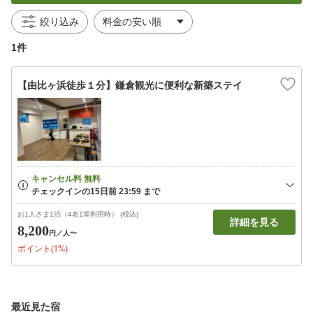
絞り込み
1件
【由比ヶ浜徒歩１分】鎌倉観光に便利な新築ステイ
お1人さま1泊（4名1室利用時） (税込)
詳細を見る
8,200
円
／人〜
ポイント(1%)
最近見た宿