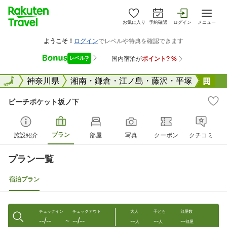
お気に入り
予約確認
ログイン
メニュー
全国
全国
神奈川県
湘南・鎌倉・江ノ島・藤沢・平塚
ビ
ビーチポケット坂ノ下
プラン
施設紹介
部屋
写真
クーポン
クチコミ
プラン一覧
宿泊プラン
チェックイン
チェックアウト
大人
子ども
部屋数
--/--
--/--
--
--
--
〜
人
人
部屋