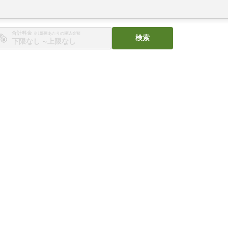
合計料金
※1部屋あたりの税込金額
検索
〜
。