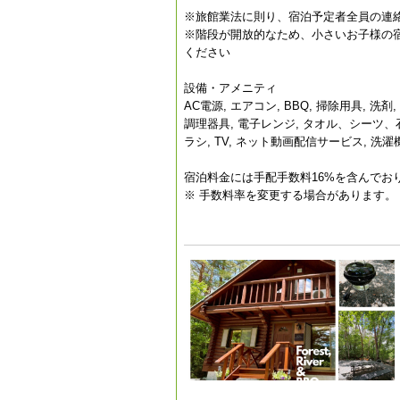
※旅館業法に則り、宿泊予定者全員の連
※階段が開放的なため、小さいお子様の
ください
設備・アメニティ
AC電源, エアコン, BBQ, 掃除用具, 洗
調理器具, 電子レンジ, タオル、シーツ、石
ラシ, TV, ネット動画配信サービス, 洗濯
宿泊料金には手配手数料16%を含んでお
※ 手数料率を変更する場合があります。