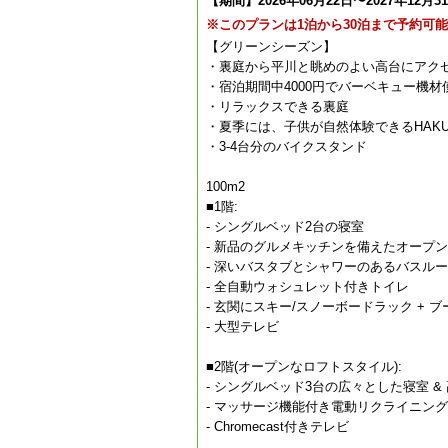
【期間】2026年06月22日〜2027年12月3
※このプランは1泊から30泊まで予約可
【グリーンシーズン】
・裏庭から平川と眺めのよい高台にアク
・宿泊期間中4000円でバーベキュー機材使
・リラックスできる裏庭
・夏季には、子供が自然体験できるHAKU
・3-4台分のバイクスタンド
100m2
■1階:
- シングルベッド2台の寝室
- 新品のグルメキッチンを備えたオープン
- 深いバスタブとシャワーのあるバスル
- 全自動ウォシュレット付きトイレ
- 玄関にスキー/スノーボードラック + 
- 大型テレビ
■2階(オープンなロフトスタイル):
- シングルベッド3台の広々とした寝室 
- マッサージ機能付き電動リクライニン
- Chromecast付きテレビ