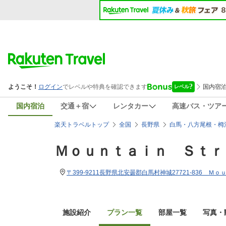
国内宿泊
交通＋宿
レンタカー
高速バス・ツア
楽天トラベルトップ
全国
長野県
白馬・八方尾根・栂
Ｍｏｕｎｔａｉｎ Ｓｔｒ
〒399-9211長野県北安曇郡白馬村神城27721-836
施設紹介
プラン一覧
部屋一覧
写真・動