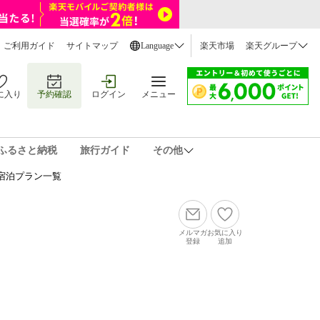
ご利用ガイド
サイトマップ
Language
楽天市場
楽天グループ
に入り
予約確認
ログイン
メニュー
ふるさと納税
旅行ガイド
その他
宿泊プラン一覧
メルマガ
お気に入り
登録
追加