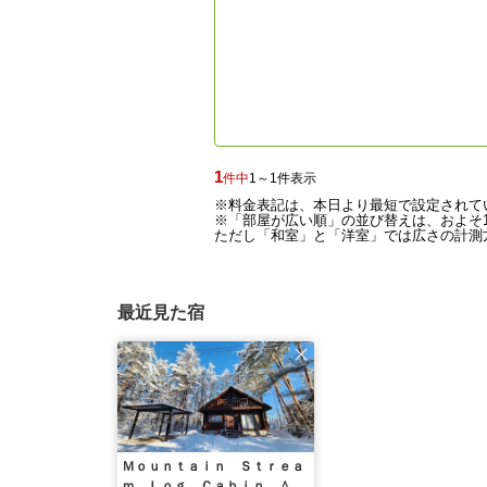
1
件中
1～1件表示
※料金表記は、本日より最短で設定されて
※「部屋が広い順」の並び替えは、およそ1
ただし「和室」と「洋室」では広さの計測方
最近見た宿
Ｍｏｕｎｔａｉｎ Ｓｔｒｅａ
ｍ Ｌｏｇ Ｃａｂｉｎ ＾