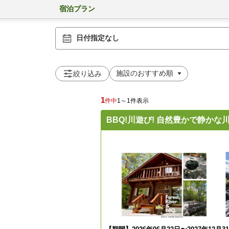
宿泊プラン
日付指定なし
絞り込み
1
件中
1～1件表示
BBQ!川遊び! 自然豊かで静か