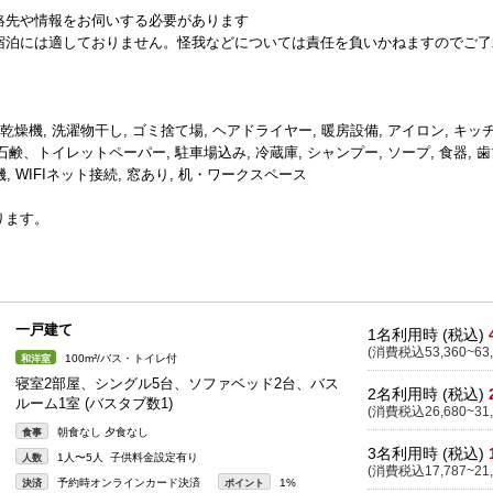
絡先や情報をお伺いする必要があります
宿泊には適しておりません。怪我などについては責任を負いかねますのでご了
剤, 乾燥機, 洗濯物干し, ゴミ捨て場, ヘアドライヤー, 暖房設備, アイロン, キッ
鹸、トイレットペーパー, 駐車場込み, 冷蔵庫, シャンプー, ソープ, 食器, 
機, WIFIネット接続, 窓あり, 机・ワークスペース
ります。
一戸建て
1名利用時 (税込)
(消費税込53,360~63,
100m²/バス・トイレ付
和洋室
寝室2部屋、シングル5台、ソファベッド2台、バス
2名利用時 (税込)
ルーム1室 (バスタブ数1)
(消費税込26,680~31,
朝食なし 夕食なし
食事
3名利用時 (税込)
1人〜5人 子供料金設定有り
人数
(消費税込17,787~21,
予約時オンラインカード決済
1%
決済
ポイント