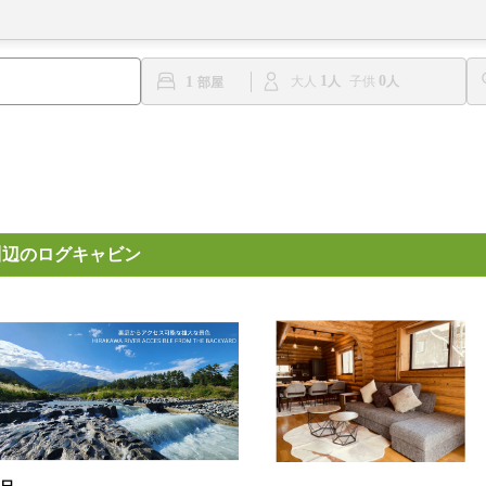
1
0
1
大人
子供
な川辺のログキャビン