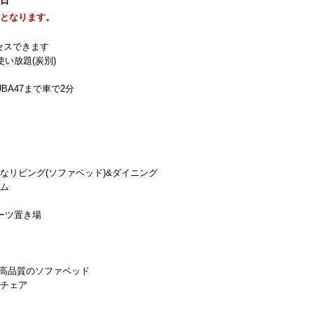
1日
能となります。
セスできます
い放題(炭別)
BA47まで車で2分
なリビング(ソファベッド)&ダイニング
ーム
ブーツ置き場
& 高品質のソファベッド
グチェア