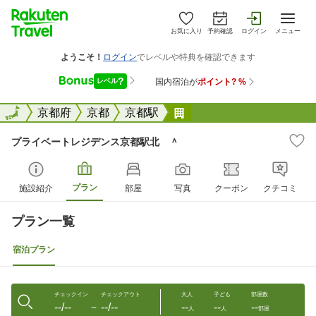
お気に入り
予約確認
ログイン
メニュー
全国
全国
京都府
京都
京都駅
プライベートレジデンス
プライベートレジデンス京都駅北 ＾
プラン
施設紹介
部屋
写真
クーポン
クチコミ
プラン一覧
宿泊プラン
チェックイン
チェックアウト
大人
子ども
部屋数
--/--
--/--
--
--
--
〜
人
人
部屋