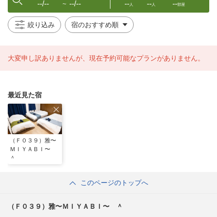
--/--
--/--
--
--
--
〜
人
人
部屋
絞り込み
大変申し訳ありませんが、現在予約可能なプランがありません。
最近見た宿
（Ｆ０３９）雅〜
ＭＩＹＡＢＩ〜
＾
このページのトップへ
（Ｆ０３９）雅〜ＭＩＹＡＢＩ〜 ＾