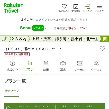
お気に入り
予約確認
ログイン
メニュー
東京２３区内
全国
上野・浅草・錦糸町・新小岩・北千住
（Ｆ０３９）雅〜ＭＩＹＡＢＩ〜 ＾
プラン
施設紹介
部屋
写真
クーポン
クチコミ
プラン一覧
宿泊プラン
チェックイン
チェックアウト
大人
子ども
部屋数