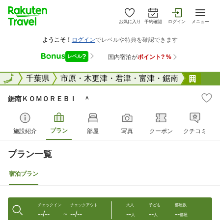
お気に入り
予約確認
ログイン
メニュー
全国
全国
千葉県
市原・木更津・君津・富津・鋸南
鋸南
鋸南ＫＯＭＯＲＥＢＩ ＾
プラン
施設紹介
部屋
写真
クーポン
クチコミ
プラン一覧
宿泊プラン
チェックイン
チェックアウト
大人
子ども
部屋数
--/--
--/--
--
--
--
〜
人
人
部屋