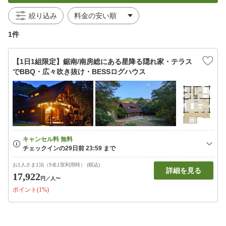
絞り込み
1件
【1日1組限定】鋸南/南房総にある星降る隠れ家・テラス
でBBQ・広々吹き抜け・BESSログハウス
お1人さま1泊（5名1室利用時） (税込)
詳細を見る
17,922
円
／人〜
ポイント(1%)