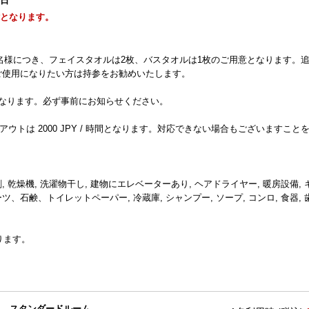
1日
能となります。
名様につき、フェイスタオルは2枚、バスタオルは1枚のご用意となります。
に多くご使用になりたい方は持参をお勧めいたします。
/ 名となります。必ず事前にお知らせください。
ウトは 2000 JPY / 時間となります。対応できない場合もございますこと
剤, 乾燥機, 洗濯物干し, 建物にエレベーターあり, ヘアドライヤー, 暖房設備, 
ーツ、石鹸、トイレットペーパー, 冷蔵庫, シャンプー, ソープ, コンロ, 食器, 
ります。
スタンダードルーム