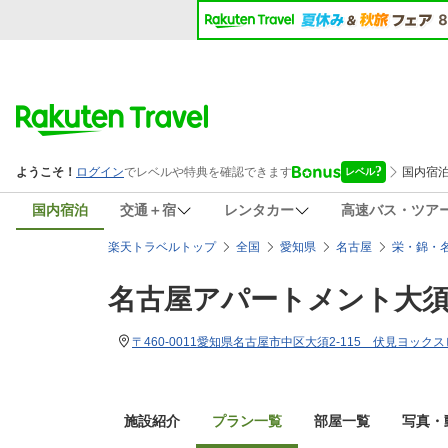
国内宿泊
交通＋宿
レンタカー
高速バス・ツア
楽天トラベルトップ
全国
愛知県
名古屋
栄・錦・
名古屋アパートメント大
〒460-0011愛知県名古屋市中区大須2-115 伏見ヨックス
施設紹介
プラン一覧
部屋一覧
写真・動