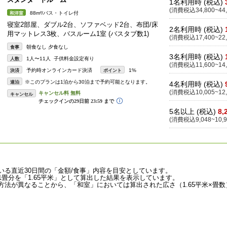
1名利用時 (税込)
(消費税込34,800~44,
88m²/バス・トイレ付
和洋室
寝室2部屋、ダブル2台、ソファベッド2台、布団/床
2名利用時 (税込)
用マットレス3枚、バスルーム1室 (バスタブ数1)
(消費税込17,400~22,
朝食なし 夕食なし
食事
3名利用時 (税込)
1人〜11人 子供料金設定有り
人数
(消費税込11,600~14,
予約時オンラインカード決済
1%
決済
ポイント
※このプランは1泊から30泊まで予約可能となります。
連泊
4名利用時 (税込)
(消費税込10,005~12,
キャンセル
5名以上 (税込)
8,
(消費税込9,048~10,9
いる直近30日間の「金額/食事」内容を目安としています。
畳分を「1.65平米」として算出した結果を表示しています。
法が異なることから、「和室」においては算出された広さ（1.65平米×畳数