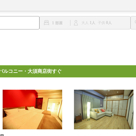
1
0
1
大人
子供
階バルコニー・大須商店街すぐ