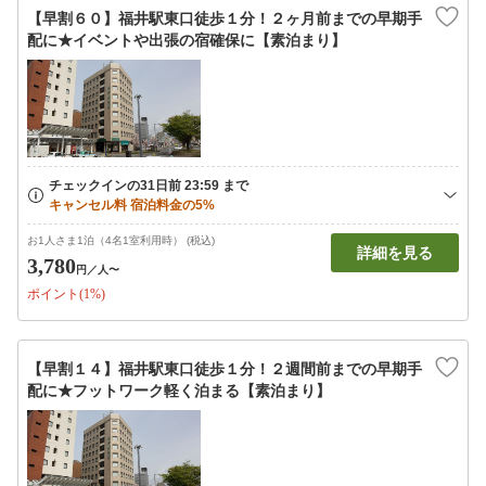
【早割６０】福井駅東口徒歩１分！２ヶ月前までの早期手
配に★イベントや出張の宿確保に【素泊まり】
お1人さま1泊（4名1室利用時） (税込)
詳細を見る
3,780
円
／人〜
ポイント(1%)
【早割１４】福井駅東口徒歩１分！２週間前までの早期手
配に★フットワーク軽く泊まる【素泊まり】