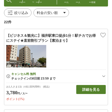
--/--
--/--
--
--
--
〜
人
人
部屋
絞り込み
22件
【ビジネス＆観光に】福井駅東口徒歩1分！駅チカでお得
にステイ★直前割引プラン【素泊まり】
お1人さま1泊（4名1室利用時） (税込)
詳細を見る
3,780
円
／人〜
ポイント(1%)