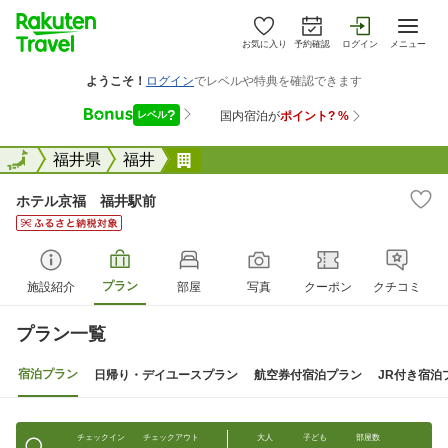
お気に入り
予約確認
ログイン
メニュー
全国
全国
福井県
福井
ホテル京福 福井駅前
ホテル京福 福井駅前
プラン
施設紹介
部屋
写真
クーポン
クチコミ
プラン一覧
宿泊プラン
日帰り・デイユースプラン
航空券付宿泊プラン
JR付き宿泊
チェックイン
チェックアウト
大人
子ども
部屋数