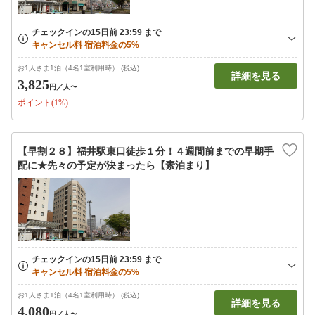
お1人さま1泊（4名1室利用時） (税込)
詳細を見る
3,825
円
／人〜
ポイント(1%)
【早割２８】福井駅東口徒歩１分！４週間前までの早期手
配に★先々の予定が決まったら【素泊まり】
お1人さま1泊（4名1室利用時） (税込)
詳細を見る
4,080
円
／人〜