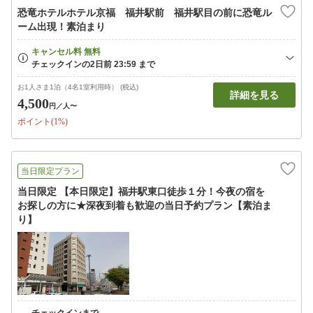
恐竜ホテルホテル京福 福井駅前 福井駅目の前に恐竜ル
ーム出現！素泊まり
お1人さま1泊（4名1室利用時） (税込)
詳細を見る
4,500
円
／人〜
ポイント(1%)
当日限定プラン
当日限定 【本日限定】福井駅東口徒歩１分！今夜の宿を
お探しの方に★深夜到着も歓迎の当日予約プラン【素泊ま
り】