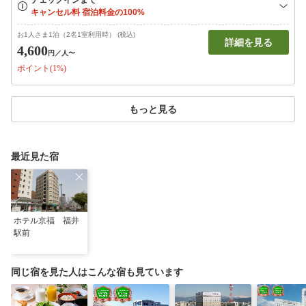
お1人さま1泊（2名1室利用時） (税込)
詳細を見る
4,600
円
／人〜
ポイント(1%)
もっと見る
最近見た宿
ホテル京福 福井
駅前
同じ宿を見た人はこんな宿も見ています