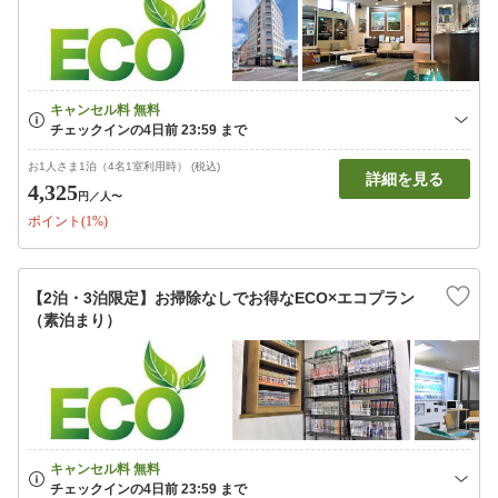
お1人さま1泊（4名1室利用時） (税込)
詳細を見る
4,325
円
／人〜
ポイント(1%)
【2泊・3泊限定】お掃除なしでお得なECO×エコプラン
（素泊まり）