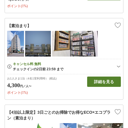
ポイント(1%)
【素泊まり】
お1人さま1泊（4名1室利用時） (税込)
詳細を見る
4,300
円
／人〜
ポイント(1%)
【4泊以上限定】3日ごとのお掃除でお得なECO×エコプラ
ン（素泊まり）