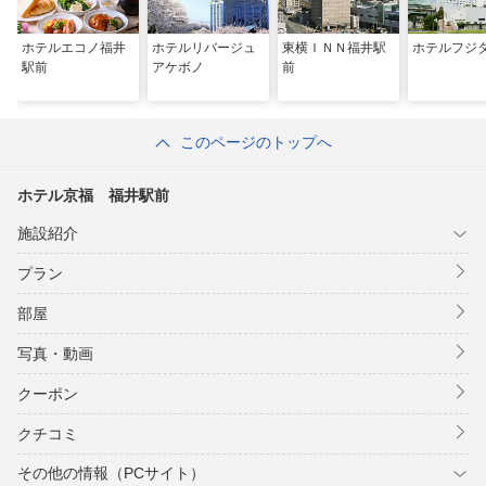
ホテルエコノ福井
ホテルリバージュ
東横ＩＮＮ福井駅
ホテルフジ
駅前
アケボノ
前
このページのトップへ
ホテル京福 福井駅前
施設紹介
プラン
部屋
写真・動画
クーポン
クチコミ
その他の情報（PCサイト）