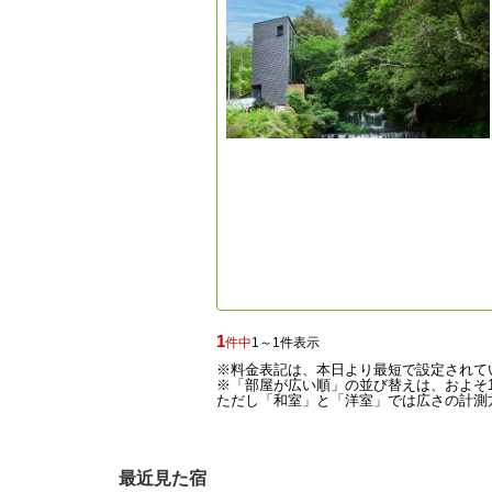
1
件中
1～1件表示
※料金表記は、本日より最短で設定されて
※「部屋が広い順」の並び替えは、およそ1
ただし「和室」と「洋室」では広さの計測方
最近見た宿