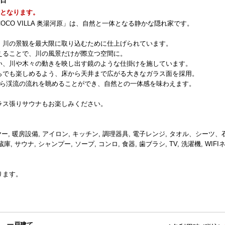
1日
能となります。
CO VILLA 奥湯河原」は、自然と一体となる静かな隠れ家です。
、川の景観を最大限に取り込むために仕上げられています。
えることで、川の風景だけが際立つ空間に。
い、川や木々の動きを映し出す鏡のような仕掛けを施しています。
らでも楽しめるよう、床から天井まで広がる大きなガラス面を採用。
から渓流の流れを眺めることができ、自然との一体感を味わえます。
ラス張りサウナもお楽しみください。
ヤー, 暖房設備, アイロン, キッチン, 調理器具, 電子レンジ, タオル、シーツ、
 サウナ, シャンプー, ソープ, コンロ, 食器, 歯ブラシ, TV, 洗濯機, WIFI
ります。
一戸建て