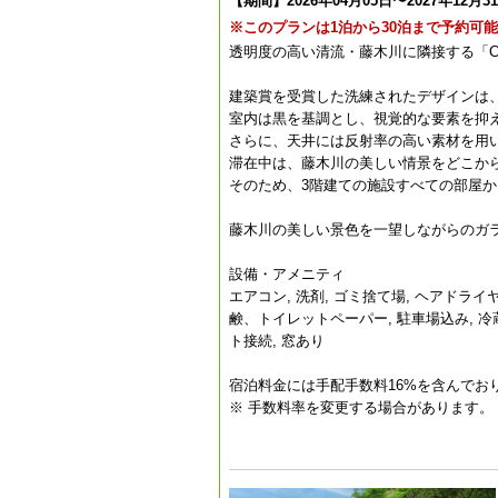
【期間】2026年04月05日〜2027年12月3
※このプランは1泊から30泊まで予約可
透明度の高い清流・藤木川に隣接する「CO
建築賞を受賞した洗練されたデザインは
室内は黒を基調とし、視覚的な要素を抑
さらに、天井には反射率の高い素材を用
滞在中は、藤木川の美しい情景をどこか
そのため、3階建ての施設すべての部屋
藤木川の美しい景色を一望しながらのガ
設備・アメニティ
エアコン, 洗剤, ゴミ捨て場, ヘアドライ
鹸、トイレットペーパー, 駐車場込み, 冷蔵庫,
ト接続, 窓あり
宿泊料金には手配手数料16%を含んでお
※ 手数料率を変更する場合があります。