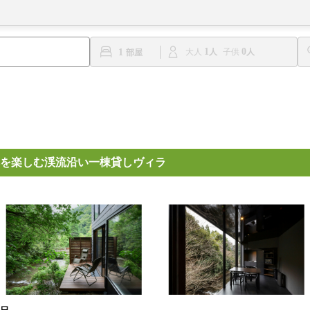
1
0
1
大人
子供
を楽しむ渓流沿い一棟貸しヴィラ