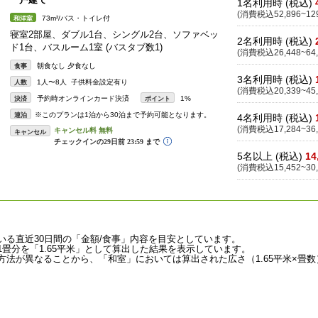
1名利用時 (税込)
(消費税込52,896~129
73m²/バス・トイレ付
和洋室
寝室2部屋、ダブル1台、シングル2台、ソファベッ
2名利用時 (税込)
ド1台、バスルーム1室 (バスタブ数1)
(消費税込26,448~64,
朝食なし 夕食なし
食事
3名利用時 (税込)
1人〜8人 子供料金設定有り
人数
(消費税込20,339~45,
予約時オンラインカード決済
1%
決済
ポイント
※このプランは1泊から30泊まで予約可能となります。
連泊
4名利用時 (税込)
(消費税込17,284~36,
キャンセル
5名以上 (税込)
14
(消費税込15,452~30,
いる直近30日間の「金額/食事」内容を目安としています。
畳分を「1.65平米」として算出した結果を表示しています。
法が異なることから、「和室」においては算出された広さ（1.65平米×畳数