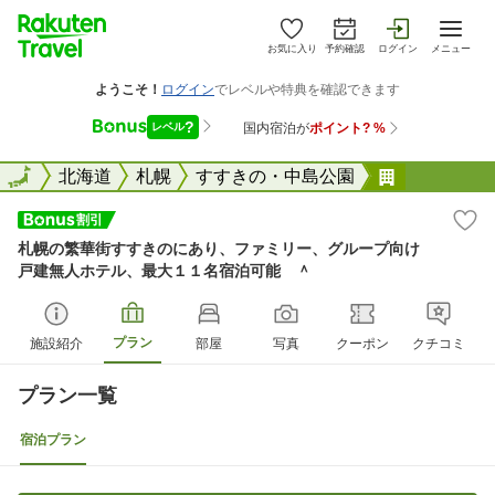
お気に入り
予約確認
ログイン
メニュー
全国
全国
北海道
札幌
すすきの・中島公園
札幌の繁華
札幌の繁華街すすきのにあり、ファミリー、グループ向け
戸建無人ホテル、最大１１名宿泊可能 ＾
プラン
施設紹介
部屋
写真
クーポン
クチコミ
プラン一覧
宿泊プラン