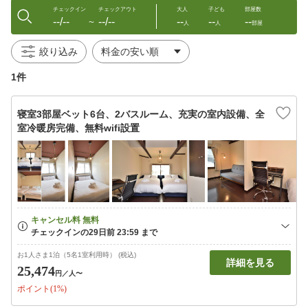
チェックイン
チェックアウト
大人
子ども
部屋数
--/--
--/--
--
--
--
〜
人
人
部屋
絞り込み
1件
寝室3部屋ベット6台、2バスルーム、充実の室内設備、全
室冷暖房完備、無料wifi設置
お1人さま1泊（5名1室利用時） (税込)
詳細を見る
25,474
円
／人〜
ポイント(1%)