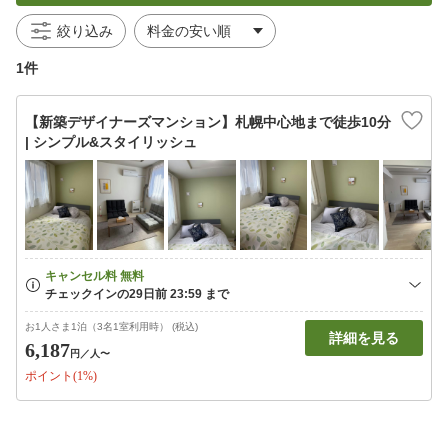
絞り込み
1件
【新築デザイナーズマンション】札幌中心地まで徒歩10分
| シンプル&スタイリッシュ
お1人さま1泊（3名1室利用時） (税込)
詳細を見る
6,187
円
／人〜
ポイント(1%)