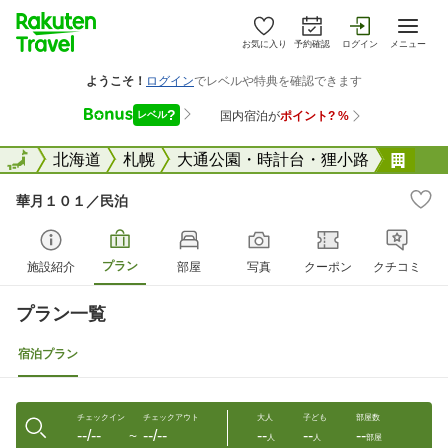
お気に入り
予約確認
ログイン
メニュー
全国
全国
北海道
札幌
大通公園・時計台・狸小路
華月
華月１０１／民泊
プラン
施設紹介
部屋
写真
クーポン
クチコミ
プラン一覧
宿泊プラン
チェックイン
チェックアウト
大人
子ども
部屋数
--/--
--/--
--
--
--
〜
人
人
部屋