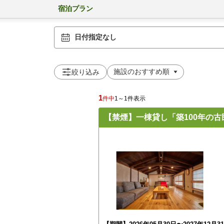
宿泊プラン
日付指定なし
絞り込み
1
件中
1～1件表示
【禁煙】一棟貸し「築100年の