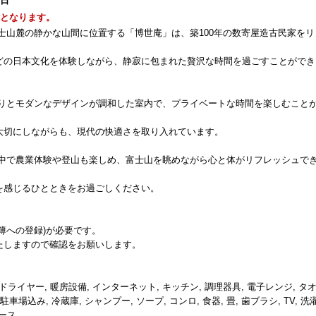
1日
能となります。
士山麓の静かな山間に位置する「博世庵」は、築100年の数寄屋造古民家をリ
。
どの日本文化を体験しながら、静寂に包まれた贅沢な時間を過ごすことができ
もりとモダンなデザインが調和した室内で、プライベートな時間を楽しむこと
大切にしながらも、現代の快適さを取り入れています。
の中で農業体験や登山も楽しめ、富士山を眺めながら心と体がリフレッシュで
を感じるひとときをお過ごしください。
簿への登録)が必要です。
たしますので確認をお願いします。
アドライヤー, 暖房設備, インターネット, キッチン, 調理器具, 電子レンジ, タ
込み, 冷蔵庫, シャンプー, ソープ, コンロ, 食器, 畳, 歯ブラシ, TV, 洗
ペース