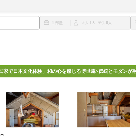
1
0
1
大人
子供
古民家で日本文化体験」和の心を感じる博世庵~伝統とモダンが