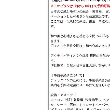
【期間】2026年05月30日〜2027年12月3
※このプランは1泊から30泊まで予約可
日本の伝統とモダンの融合「博世庵」 富
ベーションした和モダンな宿泊施設です
ここでは、伝統的な茶道、書道、華道な
す。
和の美と心地よさを感じる空間 木の温
きます。
広々とした居住空間は、和の心地よさを
アクティビティと文化体験 周囲の自然
す。
博世庵で、自然と日本文化の深い繋がり
【事前手続きについて】
チェックインのためには、事前手続き(名
案内を予約確定後にメールにてお送りい
設備・アメニティ
エアコン, 洗剤, 乾燥機, 洗濯物干し, ヘ
ル、シーツ、石鹸、トイレットペーパー, 駐車場
WIFIネット接続, 窓あり, 机・ワークス