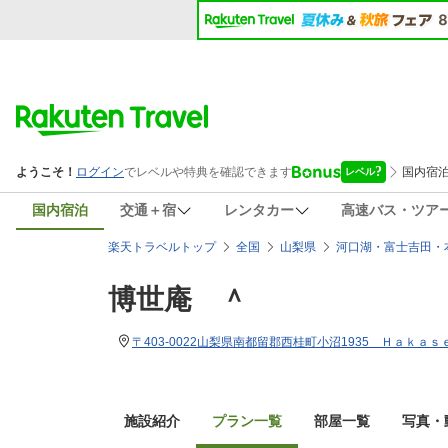
国内宿泊
交通＋宿
レンタカー
高速バス・ツア
楽天トラベルトップ
全国
山梨県
河口湖・富士吉田・
博世庵 ＾
〒403-0022山梨県南都留郡西桂町小沼1935 Ｈａｋａｓ
施設紹介
プラン一覧
部屋一覧
写真・動