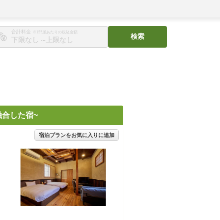
合計料金
※1部屋あたりの税込金額
検索
〜
融合した宿~
宿泊プランをお気に入りに追加