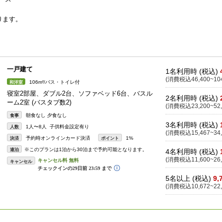
ります。
一戸建て
1名利用時 (税込)
(消費税込46,400~104
106m²/バス・トイレ付
和洋室
寝室2部屋、ダブル2台、ソファベッド6台、バスル
2名利用時 (税込)
ーム2室 (バスタブ数2)
(消費税込23,200~52,
朝食なし 夕食なし
食事
3名利用時 (税込)
1人〜8人 子供料金設定有り
人数
(消費税込15,467~34,
予約時オンラインカード決済
1%
決済
ポイント
※このプランは1泊から30泊まで予約可能となります。
連泊
4名利用時 (税込)
(消費税込11,600~26,
キャンセル
5名以上 (税込)
9,
(消費税込10,672~22,