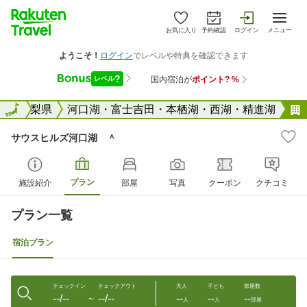
お気に入り
予約確認
ログイン
メニュー
全国
山梨県
全国
河口湖・富士吉田・本栖湖・西湖・精進湖
サウスヒルズ河口湖 ＾
プラン
施設紹介
部屋
写真
クーポン
クチコミ
プラン一覧
宿泊プラン
チェックイン
チェックアウト
大人
子ども
部屋数
--/--
--/--
--
--
--
〜
人
人
部屋