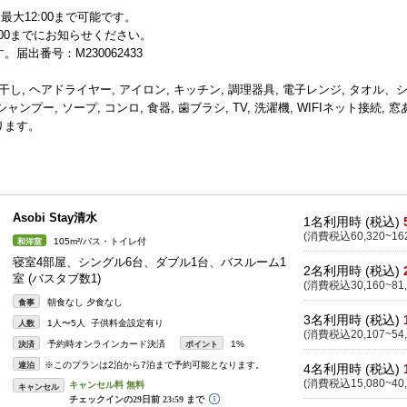
最大12:00まで可能です。
00までにお知らせください。
出番号：M230062433
物干し, ヘアドライヤー, アイロン, キッチン, 調理器具, 電子レンジ, タオル、
プー, ソープ, コンロ, 食器, 歯ブラシ, TV, 洗濯機, WIFIネット接続, 窓
ります。
Asobi Stay清水
1名利用時 (税込)
(消費税込60,320~162
105m²/バス・トイレ付
和洋室
寝室4部屋、シングル6台、ダブル1台、バスルーム1
2名利用時 (税込)
室 (バスタブ数1)
(消費税込30,160~81,
朝食なし 夕食なし
食事
3名利用時 (税込)
1人〜5人 子供料金設定有り
人数
(消費税込20,107~54,
予約時オンラインカード決済
1%
決済
ポイント
※このプランは2泊から7泊まで予約可能となります。
連泊
4名利用時 (税込)
(消費税込15,080~40,
キャンセル