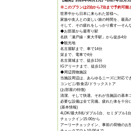
【期間】2026年06月15日〜2027年12月3
※このプランは2泊から7泊まで予約可能
世界中から日本に来られた皆様へ。
家族や友人との楽しい旅の時間を、最高
そして、その疲れをしっかり癒す―そん
◆お部屋から最寄り駅
名鉄「瀬戸線・東大手駅」から徒歩4分
◆観光地
名古屋駅まで、車で14分
栄まで、電車で4分
名古屋城まで、徒歩13分
IGアリーナまで、徒歩13分
◆周辺買物施設
当施設周辺は、あらゆるニーズに対応で
コンビニ/飲食店/ドラックストア
(お部屋の特徴)
清潔、そして快適。それが当施設の基本
必要な設備は全て完備。疲れた体を十分
(基本情報)
4LDK/最大8名/ダブル1台、セミダブル1
チェックイン15:00から
アーリーチェックイン、事前の荷物のお
チェックアウト10:00まで