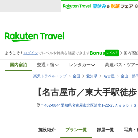
国内宿泊
交通＋宿
レンタカー
高速バス・ツア
楽天トラベルトップ
全国
愛知県
名古屋
金山・熱
【名古屋市／東大手駅徒歩
〒462-0844愛知県名古屋市北区清水1-22-23Ａｓｏｂｉ
施設紹介
プラン一覧
部屋一覧
写真・動