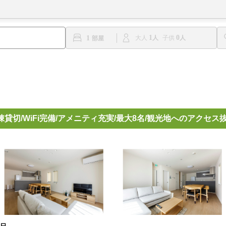
1
0
1
大人
子供
貸切/WiFi完備/アメニティ充実/最大8名/観光地へのアクセス