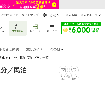
ご利用ガイド
サイトマップ
Language
楽天市場
楽天グループ
に入り
予約確認
ログイン
メニュー
ふるさと納税
旅行ガイド
その他
電車で１０分／民泊 宿泊プラン一覧
０分／民泊
メルマガ
お気に入り
登録
追加