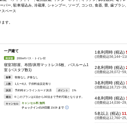
, 駐車場込み, 冷蔵庫, シャンプー, ソープ, コンロ, 食器, 畳, 歯ブラシ,
ークスペース
ります。
一戸建て
1名利用時 (税込)
(消費税込56,144~118
200m²/バス・トイレ付
和洋室
寝室3部屋、布団/床用マットレス6枚、バスルーム1
2名利用時 (税込)
室 (バスタブ数1)
(消費税込28,072~59,
朝食なし 夕食なし
食事
3名利用時 (税込)
1人〜6人 子供料金設定有り
人数
(消費税込18,715~39,
予約時オンラインカード決済
1%
決済
ポイント
※このプランは1泊から30泊まで予約可能となります。
連泊
4名利用時 (税込)
(消費税込14,036~29,
キャンセル
5名以上 (税込)
11
(消費税込12,760~25,