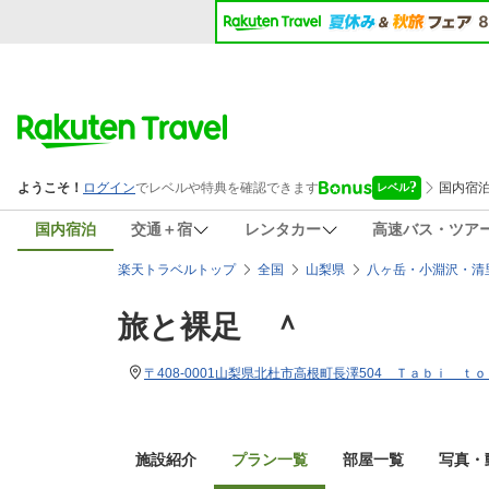
国内宿泊
交通＋宿
レンタカー
高速バス・ツア
楽天トラベルトップ
全国
山梨県
八ヶ岳・小淵沢・清
旅と裸足 ＾
〒408-0001山梨県北杜市高根町長澤504 Ｔａｂｉ ｔ
施設紹介
プラン一覧
部屋一覧
写真・動