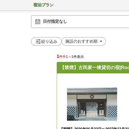
宿泊プラン
日付指定なし
絞り込み
1
件中
1～1件表示
【禁煙】古民家一棟貸切の宿|Roo