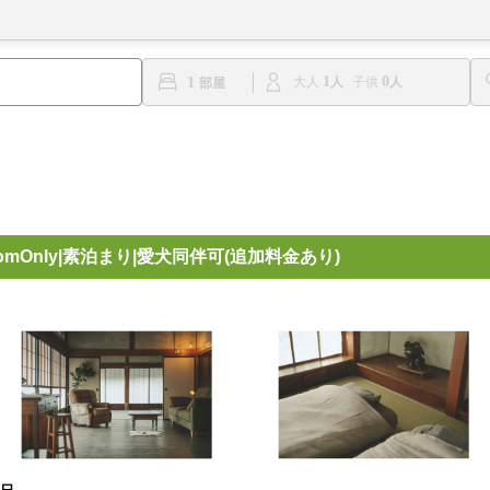
1
0
1
大人
子供
mOnly|素泊まり|愛犬同伴可(追加料金あり)