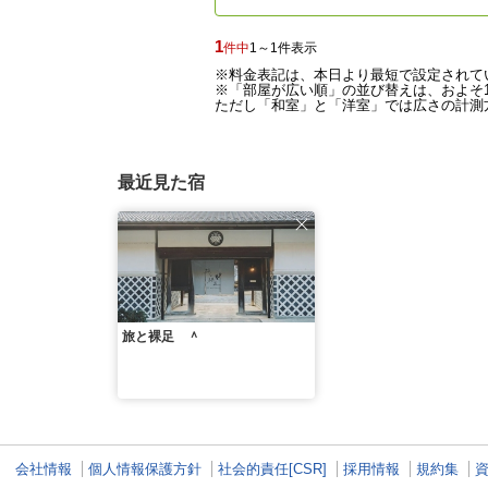
1
件中
1～1件表示
※料金表記は、本日より最短で設定されて
※「部屋が広い順」の並び替えは、およそ1
ただし「和室」と「洋室」では広さの計測方
最近見た宿
旅と裸足 ＾
会社情報
個人情報保護方針
社会的責任[CSR]
採用情報
規約集