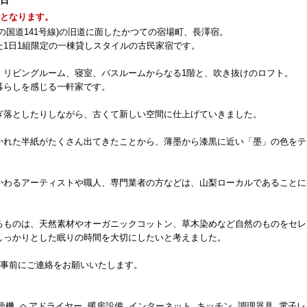
1日
能となります。
の国道141号線)の旧道に面したかつての宿場町、長澤宿。
1日1組限定の一棟貸しスタイルの古民家宿です。
、リビングルーム、寝室、バスルームからなる1階と、吹き抜けのロフト。
暮らしを感じる一軒家です。
ぎ落としたりしながら、古くて新しい空間に仕上げていきました。
かれた半紙がたくさん出てきたことから、薄墨から漆黒に近い「墨」の色をテ
かわるアーティストや職人、専門業者の方などは、山梨ローカルであることに
るものは、天然素材やオーガニックコットン、草木染めなど自然のものをセレ
しっかりとした眠りの時間を大切にしたいと考えました。
ず事前にご連絡をお願いいたします。
機, ヘアドライヤー, 暖房設備, インターネット, キッチン, 調理器具, 電子