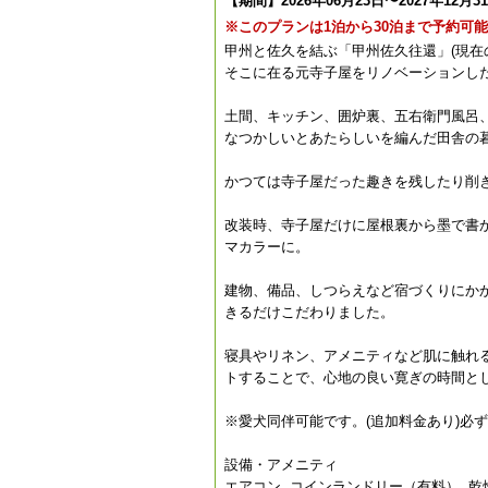
【期間】2026年06月23日〜2027年12月3
※このプランは1泊から30泊まで予約可
甲州と佐久を結ぶ「甲州佐久往還」(現在
そこに在る元寺子屋をリノベーションした
土間、キッチン、囲炉裏、五右衛門風呂
なつかしいとあたらしいを編んだ田舎の
かつては寺子屋だった趣きを残したり削
改装時、寺子屋だけに屋根裏から墨で書
マカラーに。
建物、備品、しつらえなど宿づくりにか
きるだけこだわりました。
寝具やリネン、アメニティなど肌に触れ
トすることで、心地の良い寛ぎの時間と
※愛犬同伴可能です。(追加料金あり)必
設備・アメニティ
エアコン, コインランドリー（有料）, 乾燥