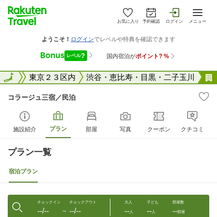
お気に入り
予約確認
ログイン
メニュー
東京都
全国
東京２３区内
渋谷・恵比寿・目黒・二子玉川
コラージュ三宿／民泊
プラン
施設紹介
部屋
写真
クーポン
クチコミ
プラン一覧
宿泊プラン
チェックイン
チェックアウト
大人
子ども
部屋数
--/--
--/--
--
--
--
〜
人
人
部屋