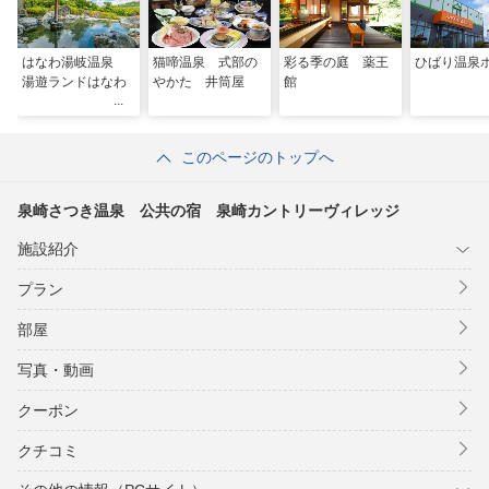
はなわ湯岐温泉
猫啼温泉 式部の
彩る季の庭 薬王
ひばり温泉
湯遊ランドはなわ
やかた 井筒屋
館
このページのトップへ
泉崎さつき温泉 公共の宿 泉崎カントリーヴィレッジ
施設紹介
プラン
部屋
写真・動画
クーポン
クチコミ