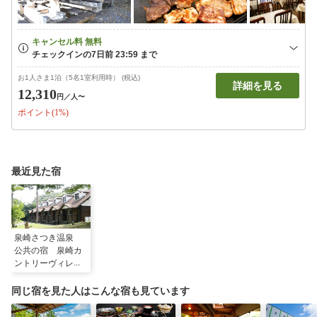
お1人さま1泊（5名1室利用時） (税込)
詳細を見る
12,310
円
／人〜
ポイント(1%)
最近見た宿
泉崎さつき温泉
公共の宿 泉崎カ
ントリーヴィレッ
ジ
同じ宿を見た人はこんな宿も見ています