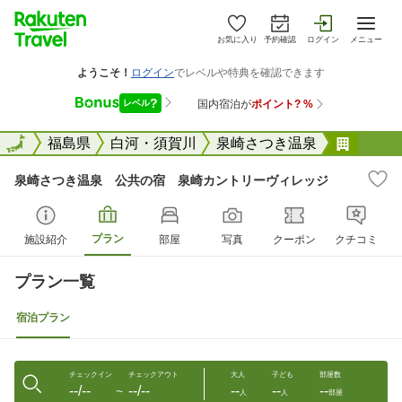
お気に入り
予約確認
ログイン
メニュー
全国
全国
福島県
白河・須賀川
泉崎さつき温泉
泉崎さ
泉崎さつき温泉 公共の宿 泉崎カントリーヴィレッジ
プラン
施設紹介
部屋
写真
クーポン
クチコミ
プラン一覧
宿泊プラン
チェックイン
チェックアウト
大人
子ども
部屋数
--/--
--/--
--
--
--
〜
人
人
部屋