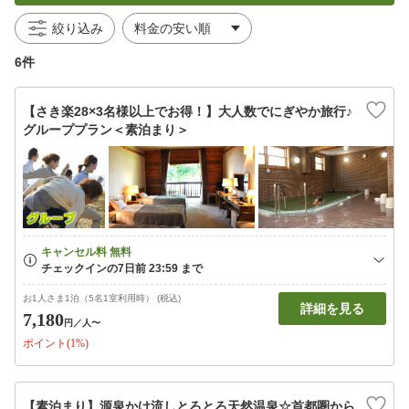
絞り込み
6件
【さき楽28×3名様以上でお得！】大人数でにぎやか旅行♪
グループプラン＜素泊まり＞
お1人さま1泊（5名1室利用時） (税込)
詳細を見る
7,180
円
／人〜
ポイント(1%)
【素泊まり】源泉かけ流しとろとろ天然温泉☆首都圏から