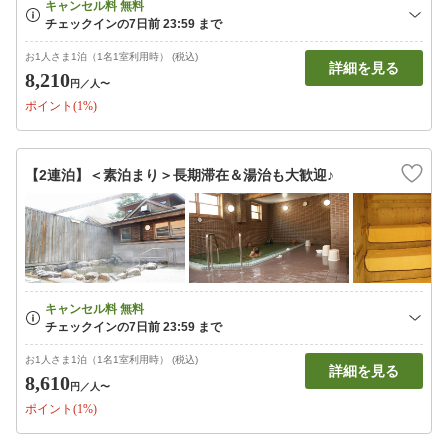
お1人さま1泊（1名1室利用時） (税込)
詳細を見る
8,210
円
／人〜
ポイント(1%)
【2連泊】＜素泊まり＞長期滞在＆湯治も大歓迎♪
お1人さま1泊（1名1室利用時） (税込)
詳細を見る
8,610
円
／人〜
ポイント(1%)