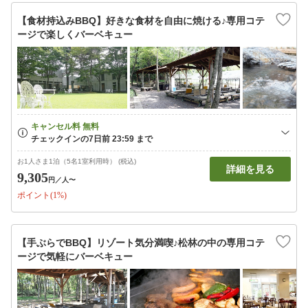
【食材持込みBBQ】好きな食材を自由に焼ける♪専用コテ
ージで楽しくバーベキュー
お1人さま1泊（5名1室利用時） (税込)
詳細を見る
9,305
円
／人〜
ポイント(1%)
【手ぶらでBBQ】リゾート気分満喫♪松林の中の専用コテ
ージで気軽にバーベキュー