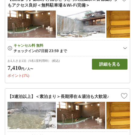
もアクセス良好＜無料駐車場＆Wi-Fi完備＞
お1人さま1泊（5名1室利用時） (税込)
詳細を見る
7,410
円
／人〜
ポイント(1%)
【3連泊以上】＜素泊まり＞長期滞在＆湯治も大歓迎♪