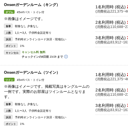
Onsenガーデンルーム（キング）
1名利用時 (税込)
(消費税込221,375~46
45m²/バス・トイレ付
ダブル
※画像はイメージです。
2名利用時 (税込)
朝食なし 夕食なし
食事
(消費税込110,688~23
1人〜3人 子供料金設定有り
人数
3名利用時 (税込)
予約時オンラインカード決済・現地払い
決済
(消費税込83,912~163
1%
ポイント
キャンセル
Onsenガーデンルーム（ツイン）
1名利用時 (税込)
(消費税込221,375~46
45m²/バス・トイレ付
ツイン
※画像はイメージです。掲載写真はキングルームの
2名利用時 (税込)
一例です。実際のお部屋はツインルームとなりま
(消費税込110,688~23
す。
朝食なし 夕食なし
食事
3名利用時 (税込)
(消費税込83,912~163
1人〜3人 子供料金設定有り
人数
予約時オンラインカード決済・現地払い
決済
1%
ポイント