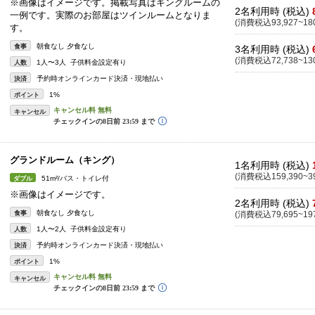
※画像はイメージです。掲載写真はキングルームの
2名利用時 (税込)
一例です。実際のお部屋はツインルームとなりま
(消費税込93,927~180
す。
朝食なし 夕食なし
食事
3名利用時 (税込)
(消費税込72,738~130
1人〜3人 子供料金設定有り
人数
予約時オンラインカード決済・現地払い
決済
1%
ポイント
キャンセル
グランドルーム（キング）
1名利用時 (税込)
(消費税込159,390~39
51m²/バス・トイレ付
ダブル
※画像はイメージです。
2名利用時 (税込)
朝食なし 夕食なし
食事
(消費税込79,695~197
1人〜2人 子供料金設定有り
人数
予約時オンラインカード決済・現地払い
決済
1%
ポイント
キャンセル