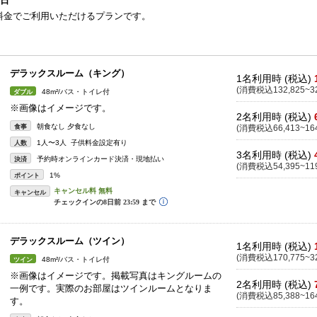
0日
料金でご利用いただけるプランです。
デラックスルーム（キング）
1名利用時 (税込)
(消費税込132,825~32
48m²/バス・トイレ付
ダブル
※画像はイメージです。
2名利用時 (税込)
朝食なし 夕食なし
食事
(消費税込66,413~164
1人〜3人 子供料金設定有り
人数
3名利用時 (税込)
予約時オンラインカード決済・現地払い
決済
(消費税込54,395~119
1%
ポイント
キャンセル
デラックスルーム（ツイン）
1名利用時 (税込)
(消費税込170,775~32
48m²/バス・トイレ付
ツイン
※画像はイメージです。掲載写真はキングルームの
2名利用時 (税込)
一例です。実際のお部屋はツインルームとなりま
(消費税込85,388~164
す。