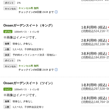
1%
ポイント
キャンセル
Onsenガーデンスイート（キング）
1名利用時 (税込)
(消費税込524,216~73
100m²/バス・トイレ付
ダブル
※画像はイメージです。
2名利用時 (税込)
朝食なし 夕食なし
食事
(消費税込262,108~36
1人〜3人 子供料金設定有り
人数
3名利用時 (税込)
予約時オンラインカード決済・現地払い
決済
(消費税込184,859~25
1%
ポイント
キャンセル
Onsenガーデンスイート（ツイン）
1名利用時 (税込)
(消費税込297,528~56
100m²/バス・トイレ付
ツイン
※画像はイメージです。
2名利用時 (税込)
朝食なし 夕食なし
食事
(消費税込148,764~28
1人〜3人 子供料金設定有り
人数