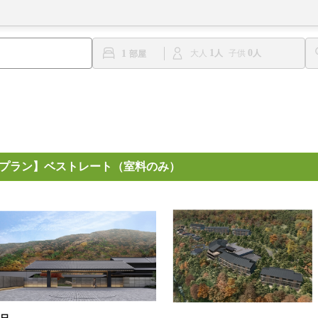
1
0
1
大人
子供
員価格対象プラン】ベストレート（室料のみ）