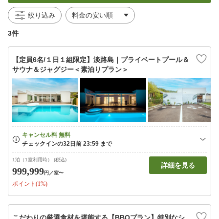
絞り込み
3件
【定員6名/１日１組限定】淡路島｜プライベートプール＆
サウナ＆ジャグジー＜素泊りプラン＞
1泊（1室利用時） (税込)
詳細を見る
999,999
円
／室〜
ポイント(1%)
こだわりの厳選食材を堪能する【BBQプラン】特別なシ