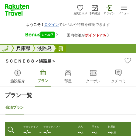
お気に入り
予約確認
ログイン
メニュー
全国
全国
兵庫県
淡路島
ＳＣＥＮＥ８８＜淡路島＞
ＳＣＥＮＥ８８＜淡路島＞
プラン
施設紹介
部屋
クーポン
クチコミ
プラン一覧
宿泊プラン
チェックイン
チェックアウト
大人
子ども
部屋数
--/--
--/--
--
--
--
〜
人
人
部屋