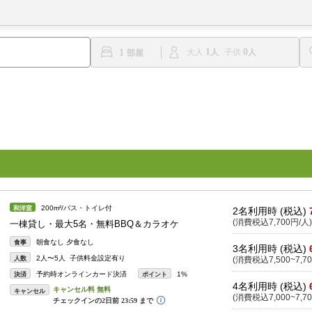
1
0
1
大人
子供
200m²/バス・トイレ付
和洋室
2名利用時 (税込)
(消費税込7,700円/人)
一棟貸し・最大5名・無料BBQ＆カラオケ
朝食なし 夕食なし
食事
3名利用時 (税込)
2人〜5人 子供料金設定有り
人数
(消費税込7,500~7,70
予約時オンラインカード決済
1%
決済
ポイント
4名利用時 (税込)
キャンセル
(消費税込7,000~7,70