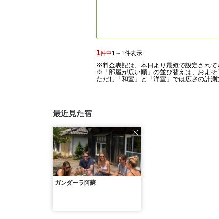
1
件中
1～1件表示
※料金表記は、本日より最短で設定されて
※「部屋が広い順」の並び替えは、およそ1
ただし「和室」と「洋室」では広さの計測方
最近見た宿
ガンダーラ阿蘇