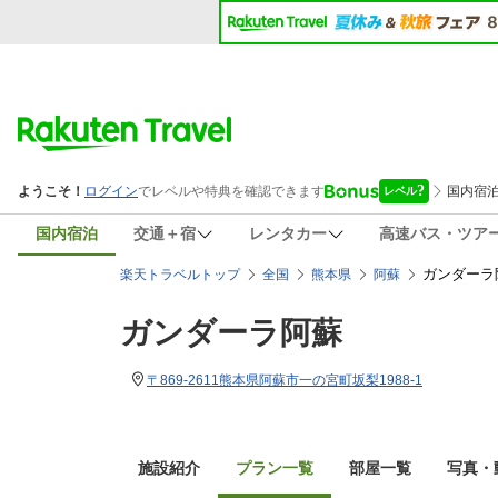
国内宿泊
交通＋宿
レンタカー
高速バス・ツア
ガンダーラ
楽天トラベルトップ
全国
熊本県
阿蘇
ガンダーラ阿蘇
〒869-2611熊本県阿蘇市一の宮町坂梨1988-1
施設紹介
プラン一覧
部屋一覧
写真・動