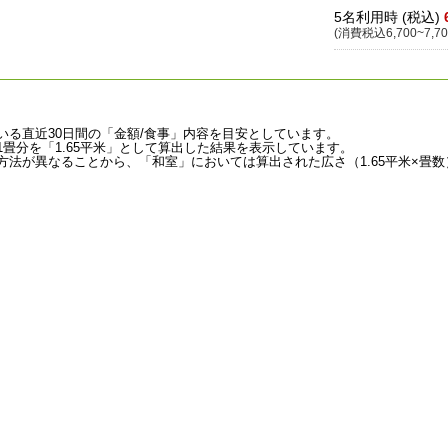
5名利用時 (税込)
(消費税込6,700~7,70
いる直近30日間の「金額/食事」内容を目安としています。
畳分を「1.65平米」として算出した結果を表示しています。
法が異なることから、「和室」においては算出された広さ（1.65平米×畳数