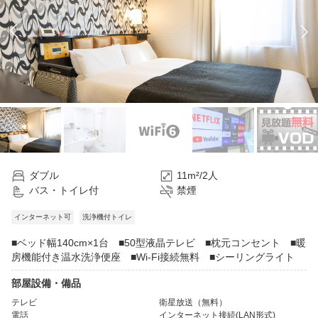
ダブル
11m²/2人
バス・トイレ付
禁煙
インターネット可
洗浄機付トイレ
■ベッド幅140cm×1台 ■50型液晶テレビ ■枕元コンセント ■暖
房機能付き温水洗浄便座 ■Wi-Fi接続無料 ■シーリングライト
部屋設備・備品
テレビ
衛星放送（無料）
電話
インターネット接続(LAN形式)