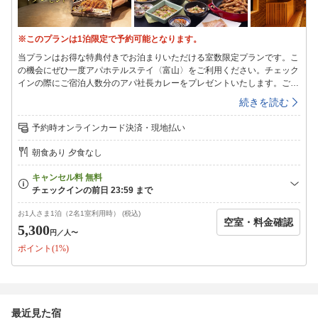
※このプランは1泊限定で予約可能となります。
当プランはお得な特典付きでお泊まりいただける室数限定プランです。こ
の機会にぜひ一度アパホテルステイ〈富山〉をご利用ください。チェック
インの際にご宿泊人数分のアパ社長カレーをプレゼントいたします。ご宿
泊後にぜひ、感想をクチコミにご投稿いただけましたら幸いです。※注意
続きを読む
事項※・当体験プランは1泊限定です。連泊はお受けいたしかねます。複
数回に分けてご予約いただいた場合は、チェックインの際に通常プランに
予約時オンラインカード決済・現地払い
変更させていただきます。【オールインクルーシブサービス】●駐車場無
料・高さ2.1ｍ制限あり、先着順・事前のご予約不可、通常の車室区画に
朝食あり 夕食なし
入らないトラック等のお車は、駐車不可●アメニティバー・アメニティ
は、1階ロビーにて必要なものをお取りいただいております。●当館でのご
飲食【1階Lounge「碧（Ao）」】・無料朝食（朝食時間：6時30分〜9時
30分（最終入場9時15分））ご当地食材を使用した朝食ビュッフェのご提
供アパホテルは15分・45分運動のスマートステイを推進しています。朝
お1人さま1泊（2名1室利用時） (税込)
空室・料金確認
ごはんは15分・45分のご来店が狙い目です。・その他（11時〜22時）
5,300
円
／人〜
【11時〜22時】コーヒー、ソフトドリンク、アイスバー、スナック、白
ポイント(1%)
えびビーバー無料【18時〜22時】リキュール類・赤ワイン無料、ビール
（350ml300円）、地酒（30ml100円〜）【21時〜22時】アパ社長カレー
無料※20歳未満の飲酒、飲酒運転は法律で禁止されております。●その他
無料サービス【2階Restspace「麓（Fumoto）」でのサービス】（営業時
間：11時〜24時）・最新マッサージチェア無料（あんま王Ⅳ3台）・コミ
最近見た宿
ック（1500冊）、電子書籍（約50000冊）読み放題・洗濯機無料（男女