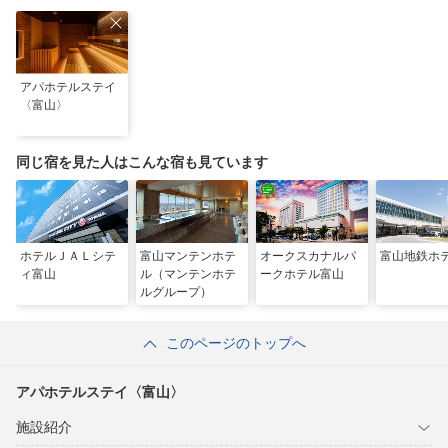
共用4台、女性専用2台）乾燥機有料（30分100円）※24時間利用可能、
スマホ決済対応●サウナ利用無料【2階Sauna（サウナ）「頂
（Itadaki）」】（営業時間：6時〜9時、11時〜24時）※サウナ施設であ
り、温浴槽のある大浴場ではございません。
アパホテルステイ
〈富山〉
同じ宿を見た人はこんな宿も見ています
ホテルＪＡＬシテ
富山マンテンホテ
オークスカナルパ
富山地鉄ホ
ィ富山
ル（マンテンホテ
ークホテル富山
ルグループ）
このページのトップへ
アパホテルステイ〈富山〉
施設紹介