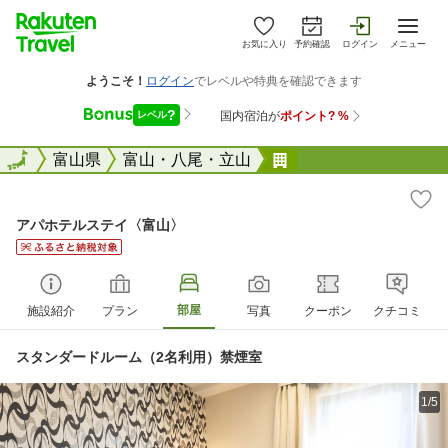
お気に入り
予約確認
ログイン
メニュー
全国
全国
富山県
富山・八尾・立山
アパホテルステイ〈
アパホテルステイ〈富山〉
部屋
施設紹介
プラン
写真
クーポン
クチコミ
スタンダードルーム（2名利用）禁煙室
1/5