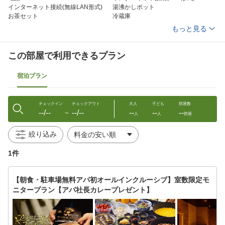
インターネット接続(無線LAN形式)
湯沸かしポット
お茶セット
冷蔵庫
ドライヤー
ズボンプレッサー(貸出)
もっと見る
電気スタンド(貸出)
加湿器(貸出)
洗浄機付トイレ
ボディーソープ
シャンプー
コンディショナー
この部屋で利用できるプラン
ハミガキセット
カミソリ
シャワーキャップ
くし
宿泊プラン
タオル
バスタオル
くつろぎ着の作務衣
スリッパ
チェックイン
チェックアウト
大人
子ども
部屋数
--/--
--/--
--
--
--
〜
人
人
部屋
絞り込み
1件
【朝食・駐車場無料アパ初オールインクルーシブ】室数限定モ
ニタープラン【アパ社長カレープレゼント】