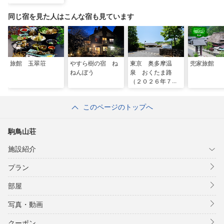
同じ宿を見た人はこんな宿も見ています
旅館 玉翠荘
やすら樹の宿 ね
東京 奥多摩温
兜家旅館
ねんぼう
泉 おくたま路
（２０２６年７月
リニューアルオー
プン）
このページのトップへ
駒鳥山荘
施設紹介
プラン
部屋
写真・動画
クーポン