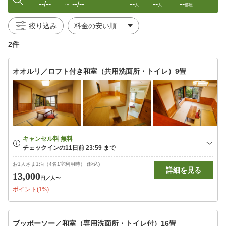
--/--
--/--
--
--
--
〜
人
人
部屋
絞り込み
2件
オオルリ／ロフト付き和室（共用洗面所・トイレ）9畳
お1人さま1泊（4名1室利用時） (税込)
詳細を見る
13,000
円
／人〜
ポイント(1%)
ブッポーソー／和室（専用洗面所・トイレ付）16畳