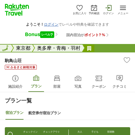
お気に入り
予約確認
ログイン
メニュー
全国
全国
東京都
奥多摩・青梅・羽村
駒鳥山荘
駒鳥山荘
プラン
施設紹介
部屋
写真
クーポン
クチコミ
プラン一覧
宿泊プラン
航空券付宿泊プラン
チェックイン
チェックアウト
大人
子ども
部屋数