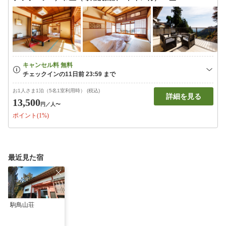
お1人さま1泊（5名1室利用時） (税込)
詳細を見る
13,500
円
／人〜
ポイント(1%)
最近見た宿
駒鳥山荘