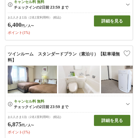
お1人さま1泊（2名1室利用時） (税込)
詳細を見る
6,400
円
／人〜
ポイント(1%)
ツインルーム スタンダードプラン（素泊り）【駐車場無
料】
お1人さま1泊（2名1室利用時） (税込)
詳細を見る
6,875
円
／人〜
ポイント(1%)