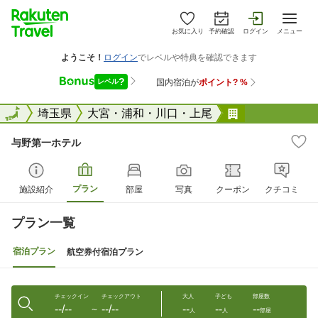
お気に入り
予約確認
ログイン
メニュー
全国
全国
埼玉県
大宮・浦和・川口・上尾
与野第一ホテ
与野第一ホテル
プラン
施設紹介
部屋
写真
クーポン
クチコミ
プラン一覧
宿泊プラン
航空券付宿泊プラン
チェックイン
チェックアウト
大人
子ども
部屋数
--/--
--/--
--
--
--
〜
人
人
部屋