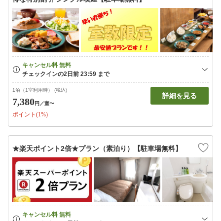
1泊（1室利用時） (税込)
詳細を見る
7,380
円
／室〜
ポイント(1%)
★楽天ポイント2倍★プラン（素泊り）【駐車場無料】