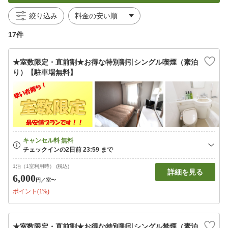
絞り込み
17件
★室数限定・直前割★お得な特別割引シングル喫煙（素泊
り）【駐車場無料】
1泊（1室利用時） (税込)
詳細を見る
6,000
円
／室〜
ポイント(1%)
★室数限定・直前割★お得な特別割引シングル禁煙（素泊