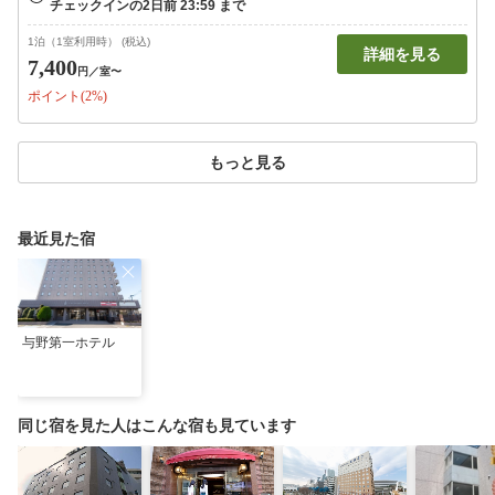
1泊（1室利用時） (税込)
詳細を見る
7,400
円
／室〜
ポイント(2%)
もっと見る
最近見た宿
与野第一ホテル
同じ宿を見た人はこんな宿も見ています