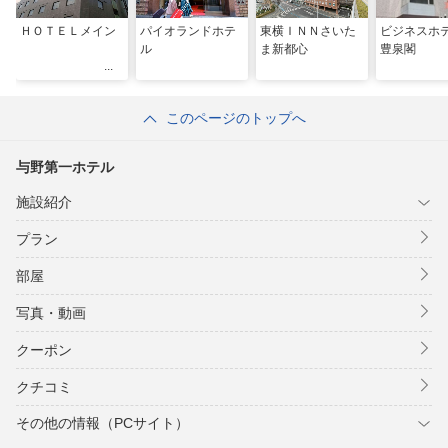
ＨＯＴＥＬメイン
パイオランドホテ
東横ＩＮＮさいた
ビジネス
ル
ま新都心
豊泉閣
このページのトップへ
与野第一ホテル
施設紹介
プラン
部屋
写真・動画
クーポン
クチコミ
その他の情報（PCサイト）