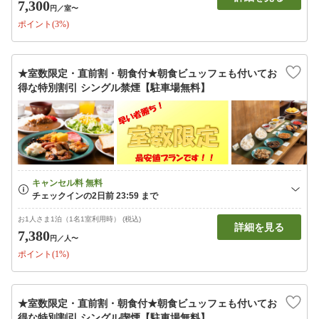
7,300
円
／室〜
ポイント(3%)
★室数限定・直前割・朝食付★朝食ビュッフェも付いてお
得な特別割引 シングル禁煙【駐車場無料】
お1人さま1泊（1名1室利用時） (税込)
詳細を見る
7,380
円
／人〜
ポイント(1%)
★室数限定・直前割・朝食付★朝食ビュッフェも付いてお
得な特別割引 シングル喫煙【駐車場無料】