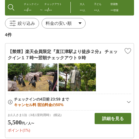
チェックイン
チェックアウト
大人
子ども
部屋数
--/--
--/--
--
--
--
〜
人
人
部屋
絞り込み
4件
【禁煙】楽天会員限定『直江津駅より徒歩２分』 チェッ
クイン１７時〜翌朝チェックアウト９時
お1人さま1泊（3名1室利用時） (税込)
詳細を見る
5,500
円
／人〜
ポイント(1%)