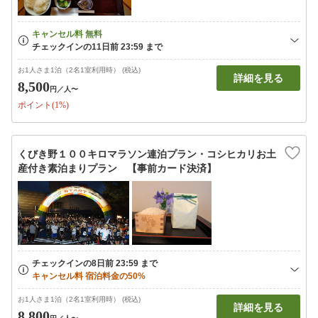
お1人さま1泊（2名1室利用時） (税込)
詳細を見る
8,500
円
／人〜
ポイント(1%)
くびき野１００キロマラソン連泊プラン・コシヒカリお土
産付き素泊まりプラン 【事前カード決済】
お1人さま1泊（2名1室利用時） (税込)
詳細を見る
8,800