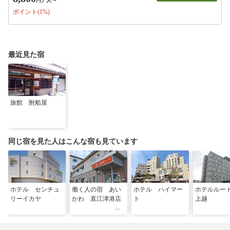
円
／人〜
ポイント(1%)
最近見た宿
旅館 附船屋
同じ宿を見た人はこんな宿も見ています
ホテル センチュ
働く人の宿 あい
ホテル ハイマー
ホテルルー
リーイカヤ
かわ 直江津港店
ト
上越