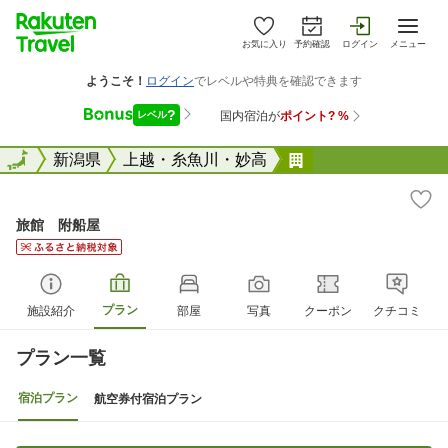
お気に入り
予約確認
ログイン
メニュー
全国
全国
新潟県
上越・糸魚川・妙高
旅館 附船屋
旅館 附船屋
プラン
施設紹介
部屋
写真
クーポン
クチコミ
プラン一覧
宿泊プラン
航空券付宿泊プラン