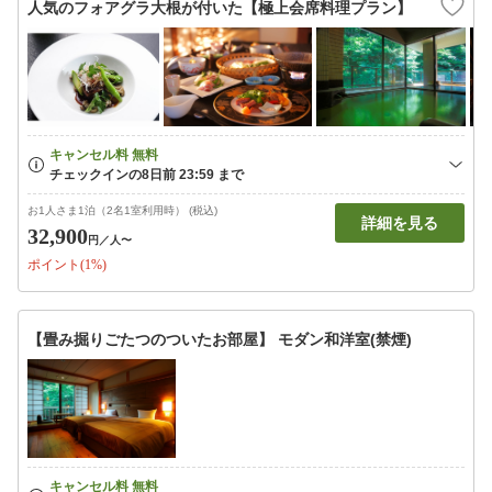
人気のフォアグラ大根が付いた【極上会席料理プラン】
お1人さま1泊（2名1室利用時） (税込)
詳細を見る
32,900
円
／人〜
ポイント(1%)
【畳み掘りごたつのついたお部屋】 モダン和洋室(禁煙)