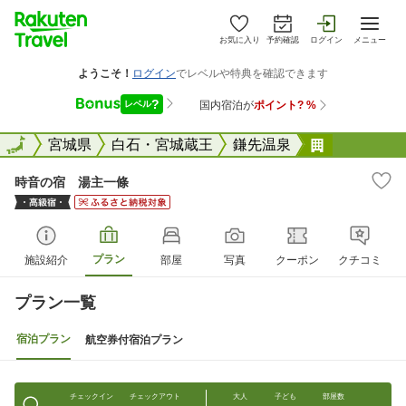
お気に入り
予約確認
ログイン
メニュー
全国
全国
宮城県
白石・宮城蔵王
鎌先温泉
時音の宿 
時音の宿 湯主一條
プラン
施設紹介
部屋
写真
クーポン
クチコミ
プラン一覧
宿泊プラン
航空券付宿泊プラン
チェックイン
チェックアウト
大人
子ども
部屋数