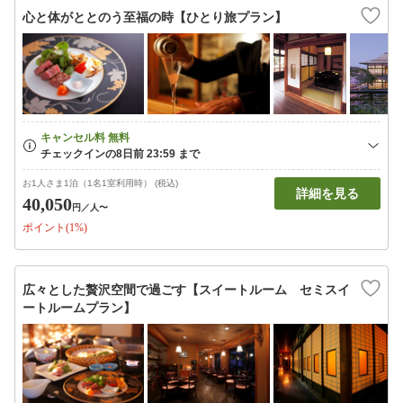
心と体がととのう至福の時【ひとり旅プラン】
お1人さま1泊（1名1室利用時） (税込)
詳細を見る
40,050
円
／人〜
ポイント(1%)
広々とした贅沢空間で過ごす【スイートルーム セミスイ
ートルームプラン】