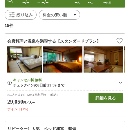
--/--
--/--
--
--
--
〜
人
人
部屋
絞り込み
15件
会席料理と温泉を満喫する【スタンダードプラン】
お1人さま1泊（2名1室利用時） (税込)
詳細を見る
29,050
円
／人〜
ポイント(1%)
リピーターに人気 ベッド和室 禁煙