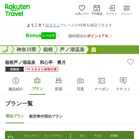
お気に入り
予約確認
ログイン
メニュー
全国
全国
神奈川県
箱根
芦ノ湖温泉
箱根芦ノ湖温泉 
箱根芦ノ湖温泉 和心亭 豊月
プラン
施設紹介
部屋
写真
クーポン
クチコミ
プラン一覧
宿泊プラン
航空券付宿泊プラン
チェックイン
チェックアウト
大人
子ども
部屋数