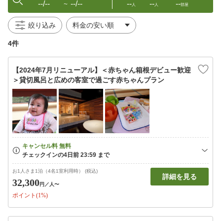
--/--
--/--
--
--
--
〜
人
人
部屋
絞り込み
4件
【2024年7月リニューアル】＜赤ちゃん箱根デビュー歓迎
＞貸切風呂と広めの客室で過ごす赤ちゃんプラン
お1人さま1泊（4名1室利用時） (税込)
詳細を見る
32,300
円
／人〜
ポイント(1%)