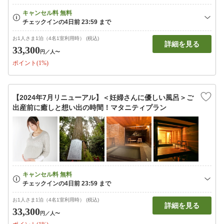
お1人さま1泊（4名1室利用時） (税込)
詳細を見る
33,300
円
／人〜
ポイント(1%)
【2024年7月リニューアル】＜妊婦さんに優しい風呂＞ご
出産前に癒しと想い出の時間！マタニティプラン
お1人さま1泊（4名1室利用時） (税込)
詳細を見る
33,300
円
／人〜