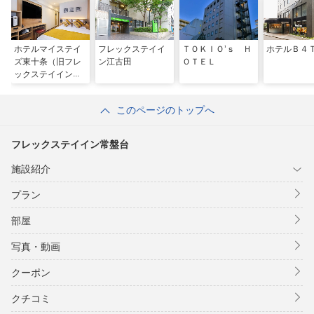
ホテルマイステイ
フレックステイイ
ＴＯＫＩＯ’ｓ Ｈ
ホテルＢ４
ズ東十条（旧フレ
ン江古田
ＯＴＥＬ
ックステイイン東
十条）
このページのトップへ
フレックステイイン常盤台
施設紹介
プラン
部屋
写真・動画
クーポン
クチコミ