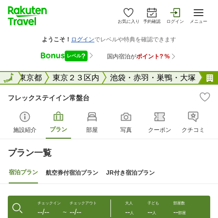
お気に入り
予約確認
ログイン
メニュー
全国
全国
東京都
東京２３区内
池袋・赤羽・巣鴨・大塚
フレックステイイン常盤台
プラン
施設紹介
部屋
写真
クーポン
クチコミ
プラン一覧
宿泊プラン
航空券付宿泊プラン
JR付き宿泊プラン
チェックイン
チェックアウト
大人
子ども
部屋数
--/--
--/--
--
--
--
〜
人
人
部屋