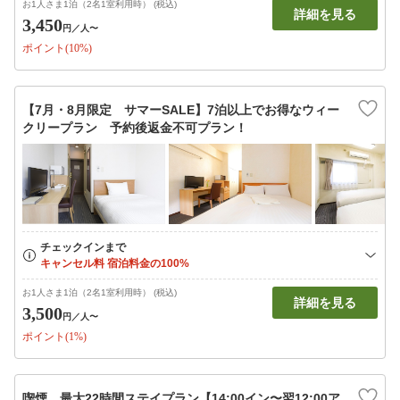
お1人さま1泊（2名1室利用時） (税込)
詳細を見る
3,450
円
／人〜
ポイント(10%)
【7月・8月限定 サマーSALE】7泊以上でお得なウィー
クリープラン 予約後返金不可プラン！
お1人さま1泊（2名1室利用時） (税込)
詳細を見る
3,500
円
／人〜
ポイント(1%)
喫煙 最大22時間ステイプラン【14:00イン〜翌12:00ア