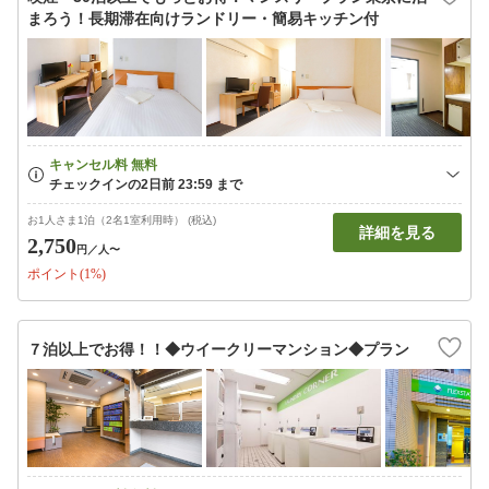
まろう！長期滞在向けランドリー・簡易キッチン付
お1人さま1泊（2名1室利用時） (税込)
詳細を見る
2,750
円
／人〜
ポイント(1%)
７泊以上でお得！！◆ウイークリーマンション◆プラン