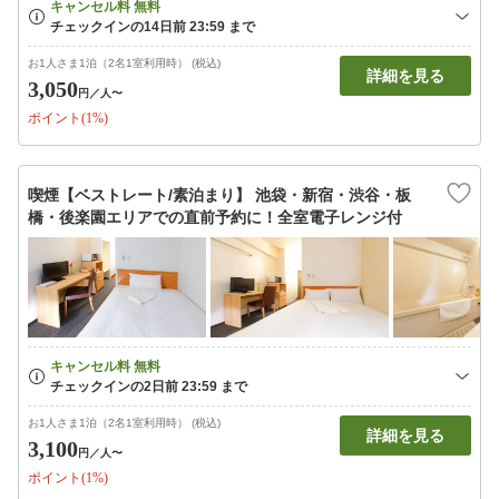
お1人さま1泊（2名1室利用時） (税込)
詳細を見る
3,050
円
／人〜
ポイント(1%)
喫煙【ベストレート/素泊まり】 池袋・新宿・渋谷・板
橋・後楽園エリアでの直前予約に！全室電子レンジ付
お1人さま1泊（2名1室利用時） (税込)
詳細を見る
3,100
円
／人〜
ポイント(1%)