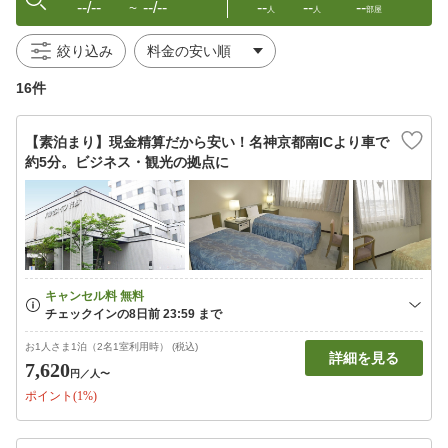
--/--
--/--
--
--
--
〜
人
人
部屋
絞り込み
16件
【素泊まり】現金精算だから安い！名神京都南ICより車で
約5分。ビジネス・観光の拠点に
お1人さま1泊（2名1室利用時） (税込)
詳細を見る
7,620
円
／人〜
ポイント(1%)