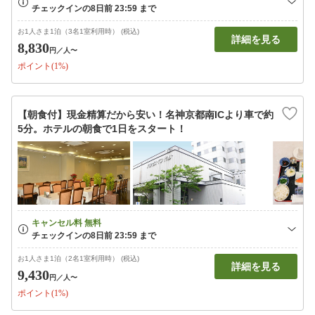
お1人さま1泊（3名1室利用時） (税込)
詳細を見る
8,830
円
／人〜
ポイント(1%)
【朝食付】現金精算だから安い！名神京都南ICより車で約
5分。ホテルの朝食で1日をスタート！
お1人さま1泊（2名1室利用時） (税込)
詳細を見る
9,430
円
／人〜
ポイント(1%)