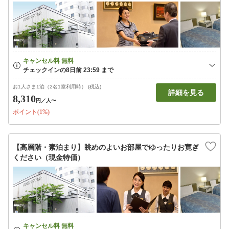
お1人さま1泊（2名1室利用時） (税込)
詳細を見る
8,310
円
／人〜
ポイント(1%)
【高層階・素泊まり】眺めのよいお部屋でゆったりお寛ぎ
ください（現金特価）