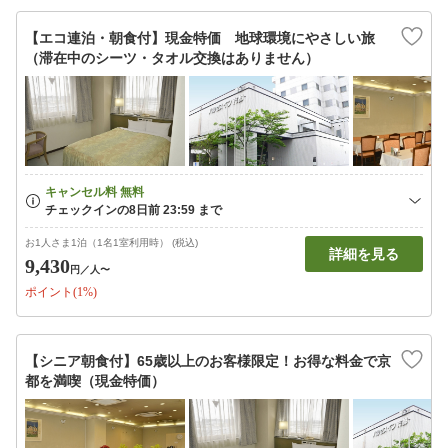
【エコ連泊・朝食付】現金特価 地球環境にやさしい旅
（滞在中のシーツ・タオル交換はありません）
お1人さま1泊（1名1室利用時） (税込)
詳細を見る
9,430
円
／人〜
ポイント(1%)
【シニア朝食付】65歳以上のお客様限定！お得な料金で京
都を満喫（現金特価）