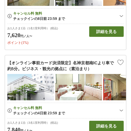
お1人さま1泊（1名1室利用時） (税込)
詳細を見る
7,620
円
／人〜
ポイント(1%)
【オンライン事前カード決済限定】名神京都南ICより車で
約5分。ビジネス・観光の拠点に（素泊まり）
お1人さま1泊（3名1室利用時） (税込)
詳細を見る
7,840
円
／人〜