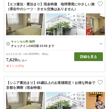
【エコ連泊・素泊まり】現金特価 地球環境にやさしい旅
（滞在中のシーツ・タオル交換はありません）
お1人さま1泊（1名1室利用時） (税込)
詳細を見る
7,620
円
／人〜
ポイント(1%)
【シニア素泊まり】65歳以上のお客様限定！お得な料金で
京都を満喫（現金特価）