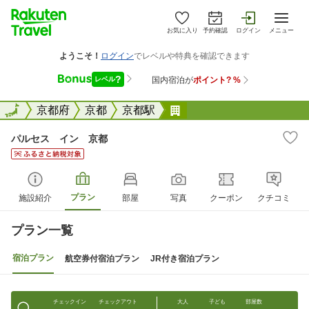
お気に入り
予約確認
ログイン
メニュー
全国
全国
京都府
京都
京都駅
パルセス イン 京都
パルセス イン 京都
プラン
施設紹介
部屋
写真
クーポン
クチコミ
プラン一覧
宿泊プラン
航空券付宿泊プラン
JR付き宿泊プラン
チェックイン
チェックアウト
大人
子ども
部屋数