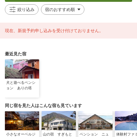
絞り込み
現在、新規予約申し込みを受け付けておりません。
最近見た宿
犬と遊べるペンシ
ョン ありの塔
同じ宿を見た人はこんな宿も見ています
小さなオーベルジ
山の宿 すぎもと
ペンション ニュ
体験村ファ