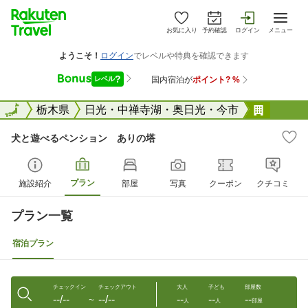
お気に入り
予約確認
ログイン
メニュー
全国
全国
栃木県
日光・中禅寺湖・奥日光・今市
犬と遊
犬と遊べるペンション ありの塔
プラン
施設紹介
部屋
写真
クーポン
クチコミ
プラン一覧
宿泊プラン
チェックイン
チェックアウト
大人
子ども
部屋数
--/--
--/--
--
--
--
〜
人
人
部屋