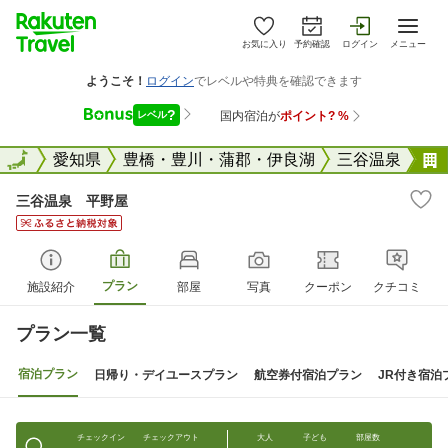
お気に入り
予約確認
ログイン
メニュー
全国
全国
愛知県
豊橋・豊川・蒲郡・伊良湖
三谷温泉
三谷温泉 平野屋
プラン
施設紹介
部屋
写真
クーポン
クチコミ
プラン一覧
宿泊プラン
日帰り・デイユースプラン
航空券付宿泊プラン
JR付き宿泊
チェックイン
チェックアウト
大人
子ども
部屋数