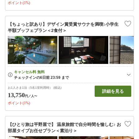
ポイント(1%)
【ちょっと訳あり】デザイン賞受賞サウナを満喫♪小学生
半額ブッフェプラン＜2食付＞
お1人さま1泊（5名1室利用時） (税込)
詳細を見る
13,750
円
／人〜
ポイント(1%)
【ひとり旅は平野屋で】 温泉旅館で自分時間を愉しむ♪ お
部屋タイプお任せプラン＜素泊り＞