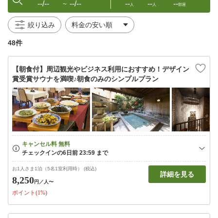
--/--
--/--
--
--
--
〜
人
人
部屋
絞り込み
48件
【朝食付】周辺観光やビジネス利用におすすめ！デザイン
賞受賞サウナを満喫♪朝食のみのシンプルプラン
お1人さま1泊（5名1室利用時） (税込)
詳細を見る
8,250
円
／人〜
ポイント(1%)