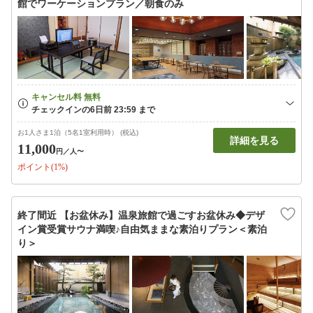
館でワーケーションプラン／朝食のみ
お1人さま1泊（5名1室利用時） (税込)
詳細を見る
11,000
円
／人〜
ポイント(1%)
終了間近 【お盆休み】温泉旅館で過ごすお盆休み◆デザ
イン賞受賞サウナ満喫♪自由気ままな素泊りプラン＜素泊
り＞