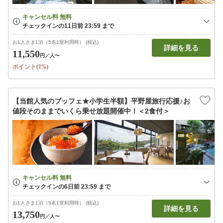
お1人さま1泊（5名1室利用時） (税込)
詳細を見る
11,550
円
／人〜
ポイント(1%)
【当館人気のブッフェ★小学生半額】平野屋旅行応援♪お
値段そのままでいくら乗せ放題開催中！＜2食付＞
お1人さま1泊（5名1室利用時） (税込)
詳細を見る
13,750
円
／人〜