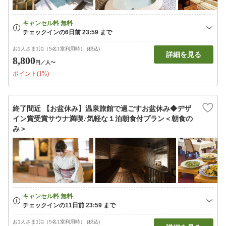
お1人さま1泊（5名1室利用時） (税込)
詳細を見る
8,800
円
／人〜
ポイント(1%)
終了間近 【お盆休み】温泉旅館で過ごすお盆休み◆デザ
イン賞受賞サウナ満喫♪気軽な１泊朝食付プラン＜朝食の
み＞
お1人さま1泊（5名1室利用時） (税込)