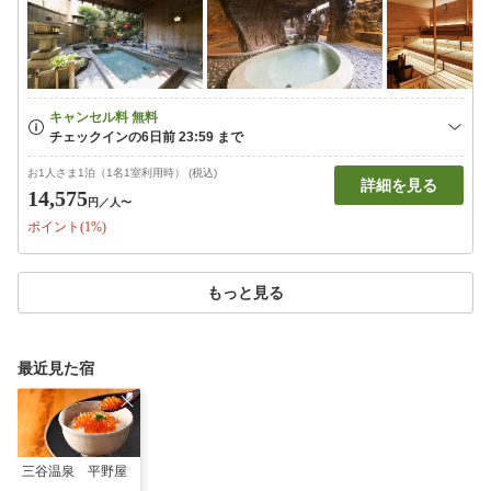
お1人さま1泊（1名1室利用時） (税込)
詳細を見る
14,575
円
／人〜
ポイント(1%)
もっと見る
最近見た宿
三谷温泉 平野屋