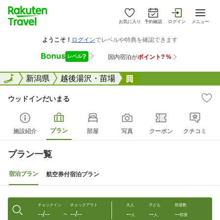
お気に入り
予約確認
ログイン
メニュー
全国
全国
新潟県
越後湯沢・苗場
ウッドインだいまる
ウッドインだいまる
プラン
施設紹介
部屋
写真
クーポン
クチコミ
プラン一覧
宿泊プラン
航空券付宿泊プラン
チェックイン
チェックアウト
大人
子ども
部屋数
--/--
--/--
--
--
--
〜
人
人
部屋