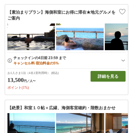
【素泊まりプラン】海側和室にお得に滞在★地元グルメを
ご案内
お1人さま1泊（4名1室利用時） (税込)
詳細を見る
13,500
円
／人〜
ポイント(1%)
【絶景】和室１０帖＋広縁、海側客室確約・階数おまかせ