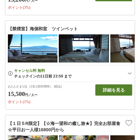
円
／人〜
ポイント(3%)
【禁煙室】海側和室 ツインベット
お1人さま1泊（2名1室利用時） (税込)
詳細を見る
15,500
円
／人〜
ポイント(1%)
【１日５R限定】【☆海一望和の癒し旅★】完全お部屋食
☆平日お一人様16800円から