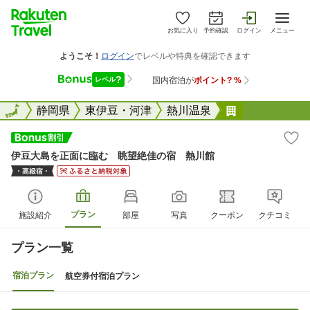
お気に入り
予約確認
ログイン
メニュー
全国
全国
静岡県
東伊豆・河津
熱川温泉
伊豆大島を正
伊豆大島を正面に臨む 眺望絶佳の宿 熱川館
プラン
施設紹介
部屋
写真
クーポン
クチコミ
プラン一覧
宿泊プラン
航空券付宿泊プラン