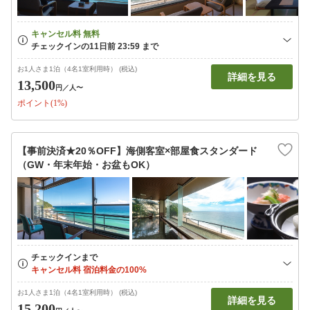
お1人さま1泊（4名1室利用時） (税込)
詳細を見る
13,500
円
／人〜
ポイント(1%)
【事前決済★20％OFF】海側客室×部屋食スタンダード
（GW・年末年始・お盆もOK）
お1人さま1泊（4名1室利用時） (税込)
詳細を見る
15,200