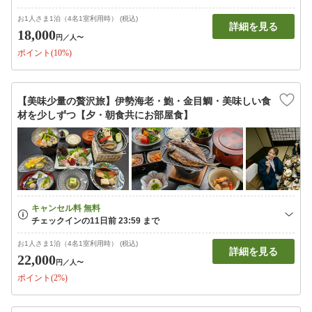
お1人さま1泊（4名1室利用時） (税込)
詳細を見る
18,000
円
／人〜
ポイント(10%)
【美味少量の贅沢旅】伊勢海老・鮑・金目鯛・美味しい食
材を少しずつ【夕・朝食共にお部屋食】
お1人さま1泊（4名1室利用時） (税込)
詳細を見る
22,000
円
／人〜
ポイント(2%)