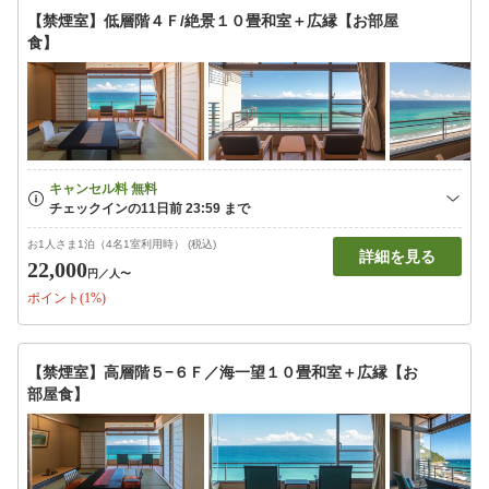
【禁煙室】低層階４Ｆ/絶景１０畳和室＋広縁【お部屋
食】
お1人さま1泊（4名1室利用時） (税込)
詳細を見る
22,000
円
／人〜
ポイント(1%)
【禁煙室】高層階５−６Ｆ／海一望１０畳和室＋広縁【お
部屋食】