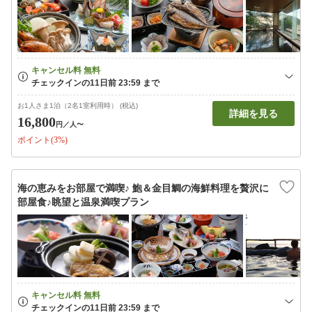
お1人さま1泊（2名1室利用時） (税込)
詳細を見る
16,800
円
／人〜
ポイント(3%)
海の恵みをお部屋で満喫♪ 鮑＆金目鯛の海鮮料理を贅沢に
部屋食♪眺望と温泉満喫プラン