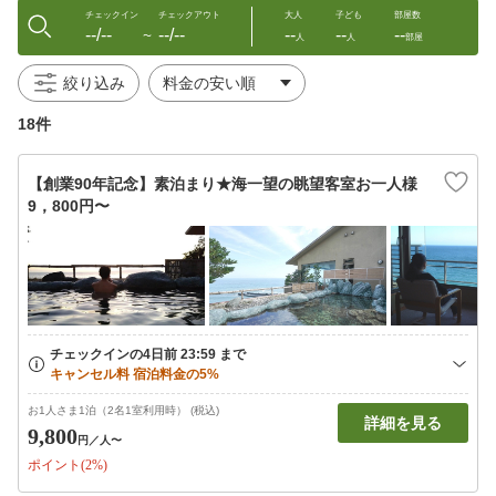
チェックイン
チェックアウト
大人
子ども
部屋数
--/--
--/--
--
--
--
〜
人
人
部屋
絞り込み
18件
【創業90年記念】素泊まり★海一望の眺望客室お一人様
9，800円〜
お1人さま1泊（2名1室利用時） (税込)
詳細を見る
9,800
円
／人〜
ポイント(2%)