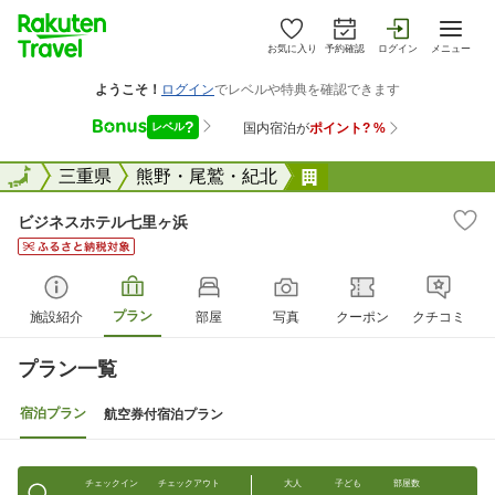
お気に入り
予約確認
ログイン
メニュー
全国
全国
三重県
熊野・尾鷲・紀北
ビジネスホテル七里
ビジネスホテル七里ヶ浜
プラン
施設紹介
部屋
写真
クーポン
クチコミ
プラン一覧
宿泊プラン
航空券付宿泊プラン
チェックイン
チェックアウト
大人
子ども
部屋数