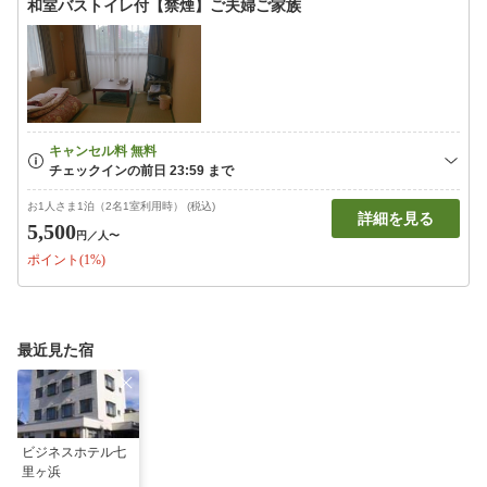
和室バストイレ付【禁煙】ご夫婦ご家族
お1人さま1泊（2名1室利用時） (税込)
詳細を見る
5,500
円
／人〜
ポイント(1%)
最近見た宿
ビジネスホテル七
里ヶ浜