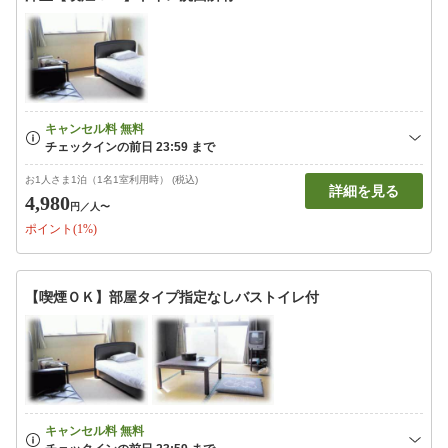
お1人さま1泊（1名1室利用時） (税込)
詳細を見る
4,980
円
／人〜
ポイント(1%)
【喫煙ＯＫ】部屋タイプ指定なしバストイレ付