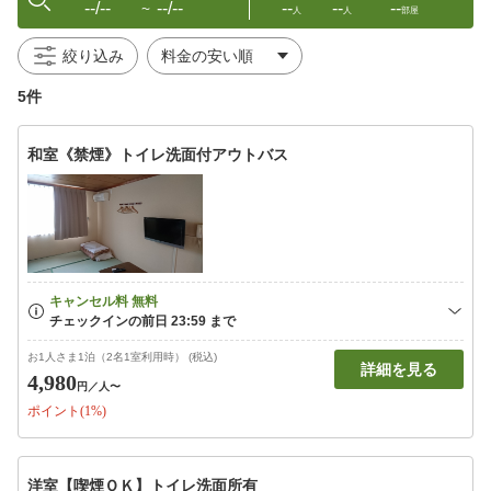
--/--
--/--
--
--
--
〜
人
人
部屋
絞り込み
5件
和室《禁煙》トイレ洗面付アウトバス
お1人さま1泊（2名1室利用時） (税込)
詳細を見る
4,980
円
／人〜
ポイント(1%)
洋室【喫煙ＯＫ】トイレ洗面所有