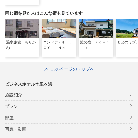
同じ宿を見た人はこんな宿も見ています
温泉旅館 もりか
コンドホテル Ｊ
旅の宿 ｉｃｏｔ
ととのうプ
わ
ＯＹ ＩＮＮ
ｔｏ
このページのトップへ
ビジネスホテル七里ヶ浜
施設紹介
プラン
部屋
写真・動画