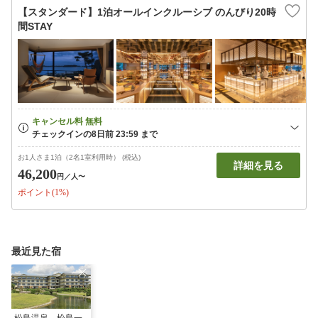
【スタンダード】1泊オールインクルーシブ のんびり20時
間STAY
お1人さま1泊（2名1室利用時） (税込)
詳細を見る
46,200
円
／人〜
ポイント(1%)
最近見た宿