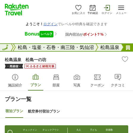
お気に入り
予約確認
ログイン
メニュー
宮城県
全国
松島・塩釜・石巻・南三陸・気仙沼
松島温泉
松島温泉 松島一の坊
プラン
施設紹介
部屋
写真
クーポン
クチコミ
プラン一覧
宿泊プラン
航空券付宿泊プラン
チェックイン
チェックアウト
大人
子ども
部屋数