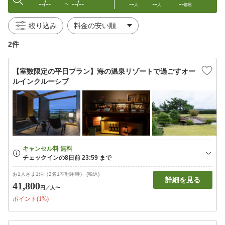
--/--
--/--
--
--
--
〜
人
人
部屋
絞り込み
2件
【室数限定の平日プラン】海の温泉リゾートで過ごすオー
ルインクルーシブ
お1人さま1泊（2名1室利用時） (税込)
詳細を見る
41,800
円
／人〜
ポイント(1%)