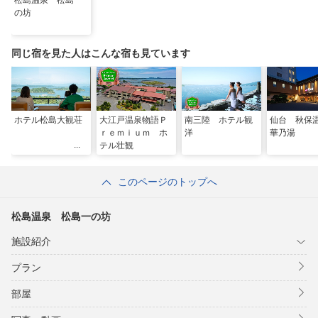
松島温泉 松島一
の坊
同じ宿を見た人はこんな宿も見ています
ホテル松島大観荘
大江戸温泉物語Ｐ
南三陸 ホテル観
仙台 秋
ｒｅｍｉｕｍ ホ
洋
華乃湯
テル壮観
このページのトップへ
松島温泉 松島一の坊
施設紹介
プラン
部屋