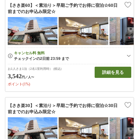
【さき楽60】＜素泊り＞早期ご予約でお得に宿泊☆60日
前までのお申込み限定☆
お1人さま1泊（2名1室利用時） (税込)
詳細を見る
3,542
円
／人〜
ポイント(1%)
【さき楽30】＜素泊り＞早期ご予約でお得に宿泊☆30日
前までのお申込み限定☆