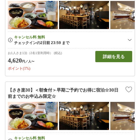
お1人さま1泊（2名1室利用時） (税込)
詳細を見る
4,620
円
／人〜
ポイント(1%)
【さき楽30】＜朝食付＞早期ご予約でお得に宿泊☆30日
前までのお申込み限定☆