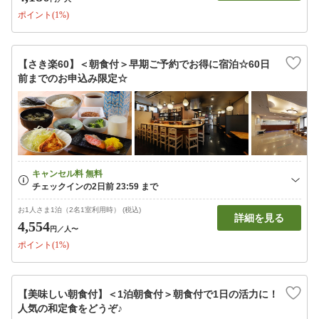
ポイント(1%)
【さき楽60】＜朝食付＞早期ご予約でお得に宿泊☆60日
前までのお申込み限定☆
お1人さま1泊（2名1室利用時） (税込)
詳細を見る
4,554
円
／人〜
ポイント(1%)
【美味しい朝食付】＜1泊朝食付＞朝食付で1日の活力に！
人気の和定食をどうぞ♪