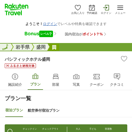
お気に入り
予約確認
ログイン
メニュー
全国
全国
岩手県
盛岡
パシフィックホテル盛岡
パシフィックホテル盛岡
プラン
施設紹介
部屋
写真
クーポン
クチコミ
プラン一覧
宿泊プラン
航空券付宿泊プラン
チェックイン
チェックアウト
大人
子ども
部屋数