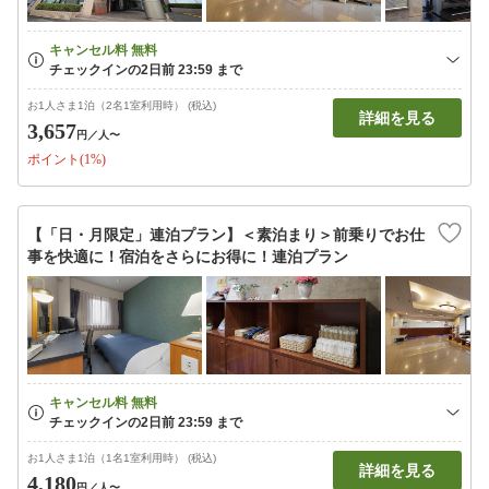
お1人さま1泊（2名1室利用時） (税込)
詳細を見る
3,657
円
／人〜
ポイント(1%)
【「日・月限定」連泊プラン】＜素泊まり＞前乗りでお仕
事を快適に！宿泊をさらにお得に！連泊プラン
お1人さま1泊（1名1室利用時） (税込)
詳細を見る
4,180
円
／人〜