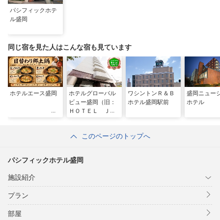
パシフィックホテ
ル盛岡
同じ宿を見た人はこんな宿も見ています
ホテルエース盛岡
ホテルグローバル
ワシントンＲ＆Ｂ
盛岡ニュー
ビュー盛岡（旧：
ホテル盛岡駅前
ホテル
ＨＯＴＥＬ ＪＩ
Ｎ盛岡駅前）
このページのトップへ
パシフィックホテル盛岡
施設紹介
プラン
部屋