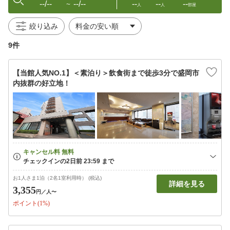
--/--
--/--
--
--
--
〜
人
人
部屋
絞り込み
9件
【当館人気NO.1】＜素泊り＞飲食街まで徒歩3分で盛岡市
内抜群の好立地！
お1人さま1泊（2名1室利用時） (税込)
詳細を見る
3,355
円
／人〜
ポイント(1%)