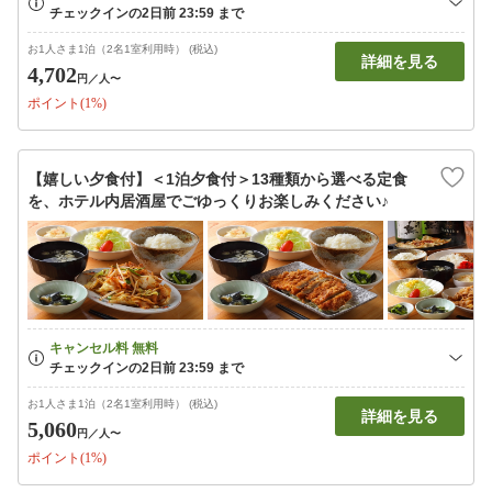
お1人さま1泊（2名1室利用時） (税込)
詳細を見る
4,702
円
／人〜
ポイント(1%)
【嬉しい夕食付】＜1泊夕食付＞13種類から選べる定食
を、ホテル内居酒屋でごゆっくりお楽しみください♪
お1人さま1泊（2名1室利用時） (税込)
詳細を見る
5,060
円
／人〜
ポイント(1%)