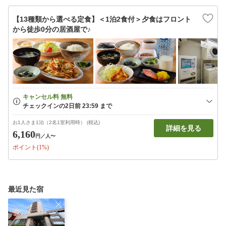
【13種類から選べる定食】＜1泊2食付＞夕食はフロント
から徒歩0分の居酒屋で♪
お1人さま1泊（2名1室利用時） (税込)
詳細を見る
6,160
円
／人〜
ポイント(1%)
最近見た宿