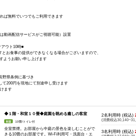
いれば無料でいつでもご利用できます
方は動画配信サービスがご視聴可能）設置
クアウト10時■
ますとお食事の提供ができなくなる場合がございますので、
ますようお願い申し上げます
、長野県条例に基づき
して200円を現地にて別途申し受けます
受けます
◆１階・和室１０畳◆庭園を眺める癒しの客室
2名利用時 (税込)
(消費税込30,140~31,
10畳/トイレ付
和室
全室禁煙。お部屋から中庭の景色を楽しむことがで
3名利用時 (税込)
きる10畳のお部屋です。Wi-Fi利用可・洗面台・エ