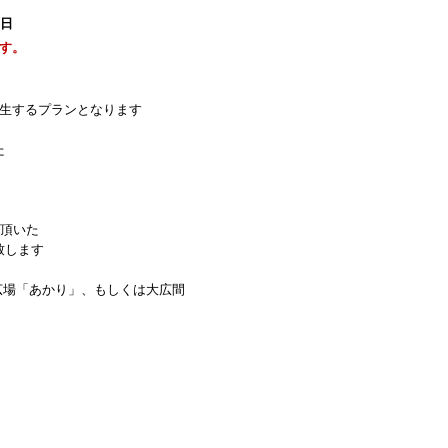
5日
す。
発生するプランとなります
た
ぎ頂いた
致します
民芸調広場「あかり」、もしくは大広間