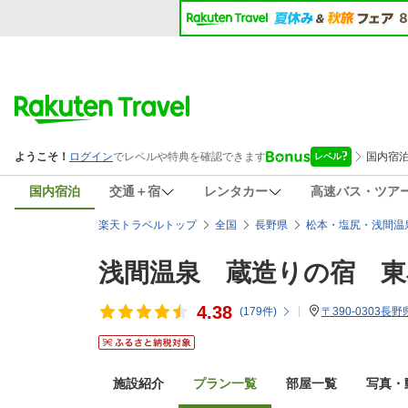
国内宿泊
交通＋宿
レンタカー
高速バス・ツア
楽天トラベルトップ
全国
長野県
松本・塩尻・浅間温
浅間温泉 蔵造りの宿 東
4.38
(
179
件)
〒390-0303長
施設紹介
プラン一覧
部屋一覧
写真・動