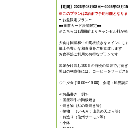
【期間】2026年08月08日〜2026年08月1
※このプランは2泊まで予約可能となりま
〜お盆限定プラン〜
■■事前カード決済限定■■
※こちらは1週間前よりキャンセル料が
夕食は国産和牛の陶板焼きをメインにし
郷土色豊かな和食膳をご用意致します
お食事処ご利用のお得なプランです
源泉かけ流し100％の自慢の温泉でお寛
翌日の朝食後には、コーヒーをサービス
◇ご夕食 (18:00〜19:00) 会場：
≪お品書き一例≫
・国産和牛の陶板焼き
・焼き物（鮎の塩焼き等）
・揚物 （5〜6月：山菜の天ぷら等）
・お造り（信州サーモン等）
・小鉢