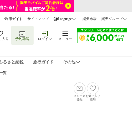
ご利用ガイド
サイトマップ
Language
楽天市場
楽天グループ
に入り
予約確認
ログイン
メニュー
ふるさと納税
旅行ガイド
その他
一覧
メルマガ
お気に入り
登録
追加