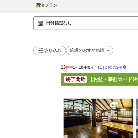
宿泊プラン
日付指定なし
絞り込み
13
件中
1～10件表示
[
1
|
2
]
次の3件
終了間近
【お盆・事前カード決