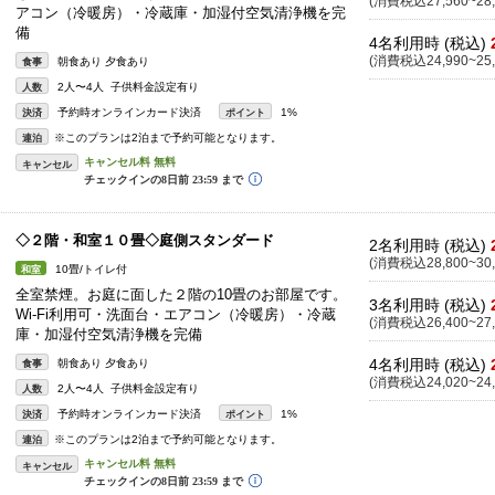
(消費税込27,560~28,
アコン（冷暖房）・冷蔵庫・加湿付空気清浄機を完
備
4名利用時 (税込)
(消費税込24,990~25,
朝食あり 夕食あり
食事
2人〜4人 子供料金設定有り
人数
予約時オンラインカード決済
1%
決済
ポイント
※このプランは2泊まで予約可能となります。
連泊
キャンセル
◇２階・和室１０畳◇庭側スタンダード
2名利用時 (税込)
(消費税込28,800~30,
10畳/トイレ付
和室
全室禁煙。お庭に面した２階の10畳のお部屋です。
3名利用時 (税込)
Wi-Fi利用可・洗面台・エアコン（冷暖房）・冷蔵
(消費税込26,400~27,
庫・加湿付空気清浄機を完備
4名利用時 (税込)
朝食あり 夕食あり
食事
(消費税込24,020~24,
2人〜4人 子供料金設定有り
人数
予約時オンラインカード決済
1%
決済
ポイント
※このプランは2泊まで予約可能となります。
連泊
キャンセル