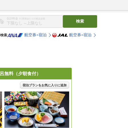
合計料金
※1部屋あたりの税込金額
検索
〜
航空券+宿泊
航空券+宿泊
で検索
風呂無料（夕朝食付）
宿泊プランをお気に入りに追加