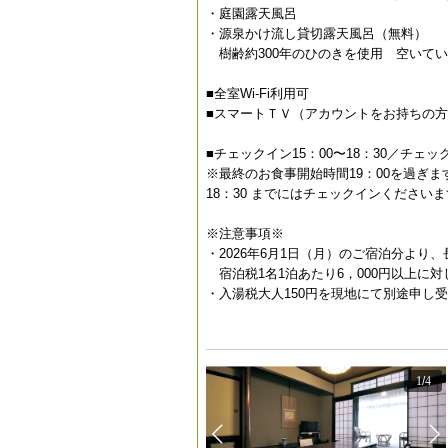
・庭園露天風呂
・源泉かけ流し貸切露天風呂（無料）
樹齢約300年のひのきを使用 空いて
■全室Wi-Fi利用可
■スマートＴＶ（アカウントをお持ちの
■チェックイン15：00〜18：30／チェッ
※最終のお食事開始時間19：00を過ぎ
18：30 までにはチェックインください
※注意事項※
・2026年6月1日（月）のご宿泊分より
宿泊税1名1泊あたり6，000円以上に対
・入湯税大人150円を現地にて別途申し
1
/
4