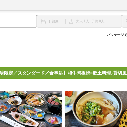
1
0
1
大人
子供
パッケージ
済限定／スタンダード／食事処】和牛陶板焼×郷土料理♪貸切