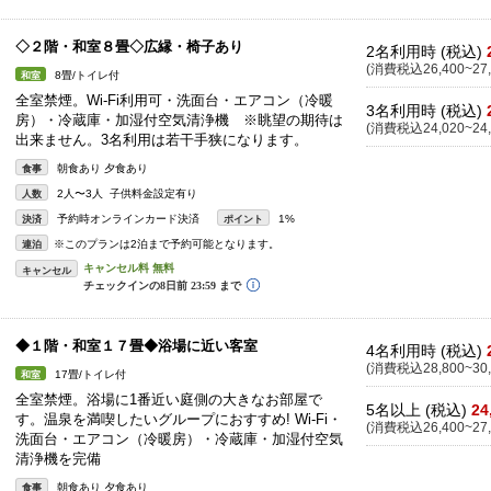
◇２階・和室８畳◇広縁・椅子あり
2名利用時 (税込)
(消費税込26,400~27,
8畳/トイレ付
和室
全室禁煙。Wi-Fi利用可・洗面台・エアコン（冷暖
3名利用時 (税込)
房）・冷蔵庫・加湿付空気清浄機 ※眺望の期待は
(消費税込24,020~24,
出来ません。3名利用は若干手狭になります。
朝食あり 夕食あり
食事
2人〜3人 子供料金設定有り
人数
予約時オンラインカード決済
1%
決済
ポイント
※このプランは2泊まで予約可能となります。
連泊
キャンセル
◆１階・和室１７畳◆浴場に近い客室
4名利用時 (税込)
(消費税込28,800~30,
17畳/トイレ付
和室
全室禁煙。浴場に1番近い庭側の大きなお部屋で
5名以上 (税込)
24
す。温泉を満喫したいグループにおすすめ! Wi-Fi・
(消費税込26,400~27,
洗面台・エアコン（冷暖房）・冷蔵庫・加湿付空気
清浄機を完備
朝食あり 夕食あり
食事