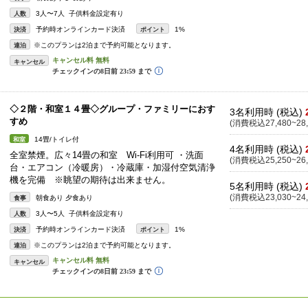
3人〜7人 子供料金設定有り
人数
予約時オンラインカード決済
1%
決済
ポイント
※このプランは2泊まで予約可能となります。
連泊
キャンセル
◇２階・和室１４畳◇グループ・ファミリーにおす
3名利用時 (税込)
すめ
(消費税込27,480~28,
14畳/トイレ付
和室
4名利用時 (税込)
全室禁煙。広々14畳の和室 Wi-Fi利用可 ・洗面
(消費税込25,250~26,
台・エアコン（冷暖房）・冷蔵庫・加湿付空気清浄
機を完備 ※眺望の期待は出来ません。
5名利用時 (税込)
(消費税込23,030~24,
朝食あり 夕食あり
食事
3人〜5人 子供料金設定有り
人数
予約時オンラインカード決済
1%
決済
ポイント
※このプランは2泊まで予約可能となります。
連泊
キャンセル