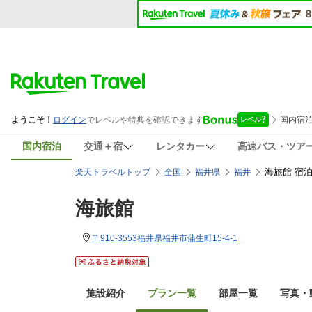
国内宿泊
交通＋宿
レンタカー
高速バス・ツア
海旅館 宿
楽天トラベルトップ
全国
福井県
福井
海旅館
〒910-3553福井県福井市蒲生町15-4-1
施設紹介
プラン一覧
部屋一覧
写真・動