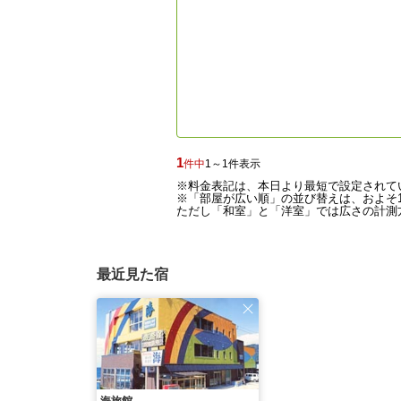
1
件中
1～1件表示
※料金表記は、本日より最短で設定されて
※「部屋が広い順」の並び替えは、およそ1
ただし「和室」と「洋室」では広さの計測方
最近見た宿