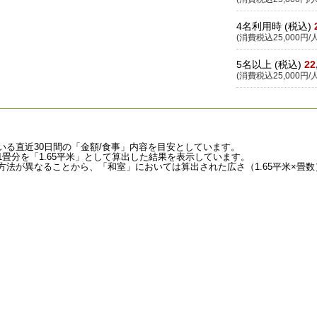
4名利用時 (税込)
(消費税込25,000円/人
5名以上 (税込)
22
(消費税込25,000円/人
いる直近30日間の「金額/食事」内容を目安としています。
畳分を「1.65平米」として算出した結果を表示しています。
法が異なることから、「和室」においては算出された広さ（1.65平米×畳数