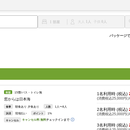
1
0
1
大人
子供
パッケージ
15畳/バス・トイレ無
和室
1名利用時 (税込)
(消費税込25,000円/人
窓からは日本海
朝食あり 夕食あり
1人〜8人
食事
人数
2名利用時 (税込)
現地払い
1%
決済
ポイント
(消費税込25,000円/人
キャンセル
3名利用時 (税込)
(消費税込25,000円/人