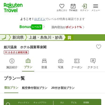
お気に入り
予約確認
ログイン
メニュー
全国
全国
新潟県
上越・糸魚川・妙高
姫川温泉 ホテル
姫川温泉 ホテル国富翠泉閣
プラン
施設紹介
部屋
写真
クーポン
クチコミ
プラン一覧
宿泊プラン
航空券付宿泊プラン
JR付き宿泊プラン
チェックイン
チェックアウト
大人
子ども
部屋数