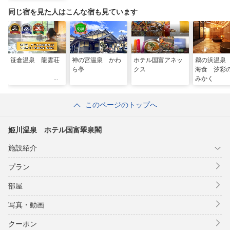
同じ宿を見た人はこんな宿も見ています
笹倉温泉 龍雲荘
神の宮温泉 かわ
ホテル国富アネッ
鵜の浜温泉
ら亭
クス
海食 汐
みかく
このページのトップへ
姫川温泉 ホテル国富翠泉閣
施設紹介
プラン
部屋
写真・動画
クーポン