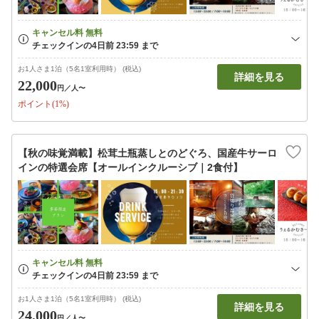
お1人さま1泊（5名1室利用時） (税込)
詳細を見る
22,000
円
／人〜
ポイント(1%)
【秋の味覚満載】松茸土瓶蒸しとのどぐろ、国産牛サーロ
インの特選会席【オールインクルーシブ｜2食付】
お1人さま1泊（5名1室利用時） (税込)
詳細を見る
24,000
円
／人〜