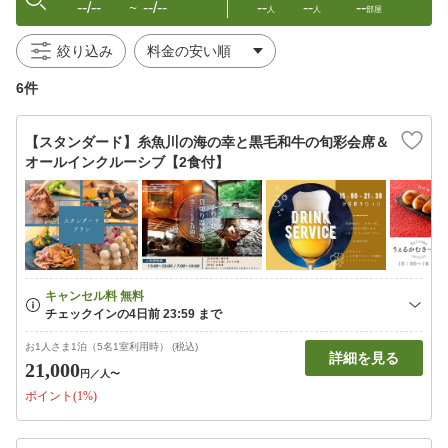
--/--
--/--
--
--
--
〜
人
人
部屋
絞り込み
6件
【スタンダード】糸魚川の海の幸と黒毛和牛の旬彩会席＆
オールインクルーシブ【2食付】
お1人さま1泊（5名1室利用時） (税込)
詳細を見る
21,000
円
／人〜
ポイント(1%)