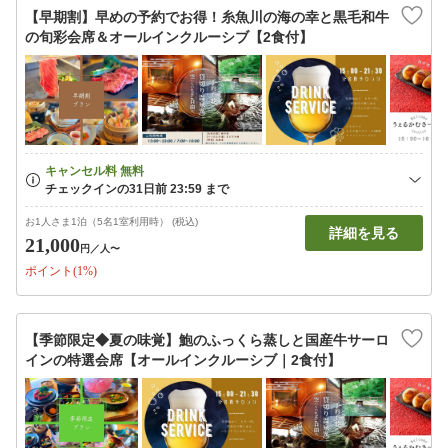
【早期割】早めの予約でお得！糸魚川の海の幸と黒毛和牛
の旬彩会席＆オールインクルーシブ【2食付】
お1人さま1泊（5名1室利用時） (税込)
詳細を見る
21,000
円
／人〜
ポイント(1%)
【季節限定◆夏の味覚】鮑のふっくら蒸しと国産牛サーロ
インの特選会席【オールインクルーシブ｜2食付】