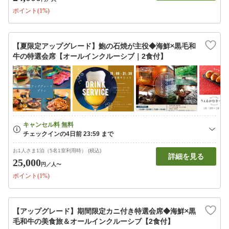
ポイント(1%)
【夏限定アップグレード】鮑の石焼が主役◆海鮮×黒毛和
牛の特選会席【オールインクルーシブ｜2食付】
お1人さま1泊（5名1室利用時） (税込)
詳細を見る
25,000
円
／人〜
ポイント(1%)
【アップグレード】期間限定カニ付き特選会席◆海鮮×黒
毛和牛の美食旅＆オールインクルーシブ【2食付】