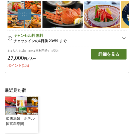
お1人さま1泊（5名1室利用時） (税込)
詳細を見る
27,000
円
／人〜
ポイント(1%)
最近見た宿
姫川温泉 ホテル
国富翠泉閣