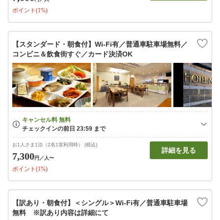
ポイント(1%)
【スタンダード・朝食付】Wi-Fi有／普通車駐車場無料／
コンビニ＆飲食街すぐ／カード決済OK
お1人さま1泊（2名1室利用時） (税込)
詳細を見る
7,300
円
／人〜
ポイント(1%)
【訳あり・朝食付】＜シングル＞Wi-Fi有／普通車駐車場
無料 ※訳あり内容は詳細にて