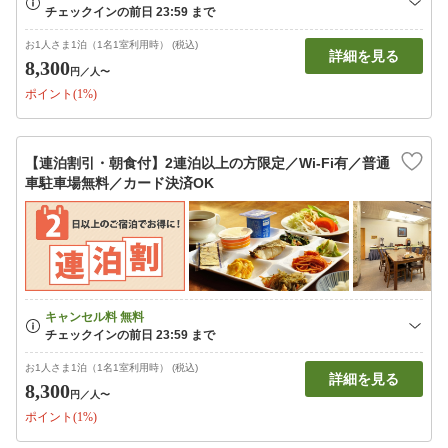
お1人さま1泊（1名1室利用時） (税込)
詳細を見る
8,300
円
／人〜
ポイント(1%)
【連泊割引・朝食付】2連泊以上の方限定／Wi-Fi有／普通
車駐車場無料／カード決済OK
お1人さま1泊（1名1室利用時） (税込)
詳細を見る
8,300
円
／人〜
ポイント(1%)