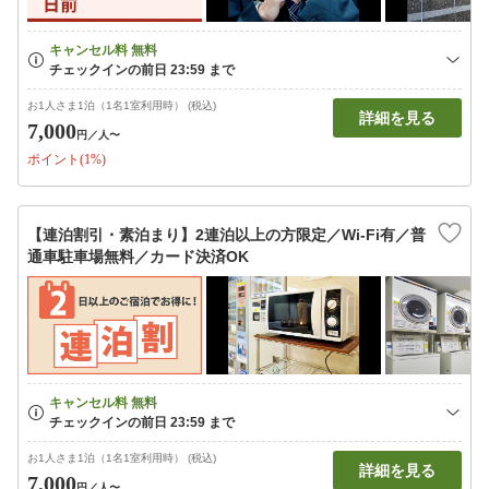
お1人さま1泊（1名1室利用時） (税込)
詳細を見る
7,000
円
／人〜
ポイント(1%)
【連泊割引・素泊まり】2連泊以上の方限定／Wi-Fi有／普
通車駐車場無料／カード決済OK
お1人さま1泊（1名1室利用時） (税込)
詳細を見る
7,000
円
／人〜