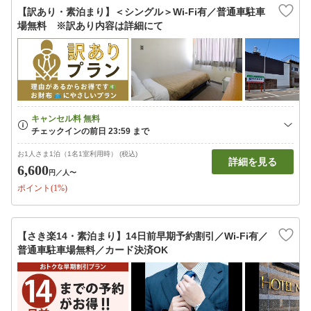
【訳あり・素泊まり】＜シングル＞Wi-Fi有／普通車駐車
場無料 ※訳あり内容は詳細にて
お1人さま1泊（1名1室利用時） (税込)
詳細を見る
6,600
円
／人〜
ポイント(1%)
【さき楽14・素泊まり】14日前早期予約割引／Wi-Fi有／
普通車駐車場無料／カード決済OK