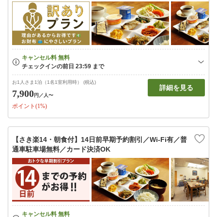
お1人さま1泊（1名1室利用時） (税込)
詳細を見る
7,900
円
／人〜
ポイント(1%)
【さき楽14・朝食付】14日前早期予約割引／Wi-Fi有／普
通車駐車場無料／カード決済OK