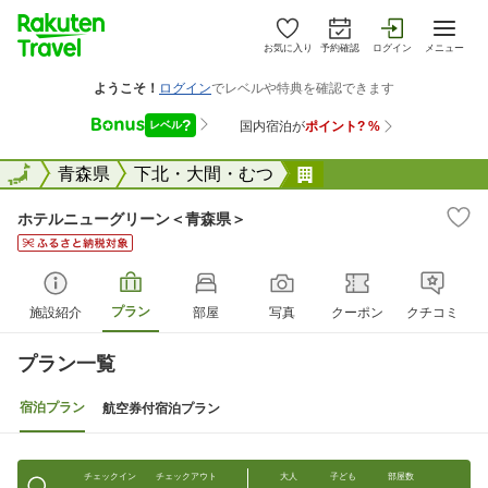
お気に入り
予約確認
ログイン
メニュー
全国
全国
青森県
下北・大間・むつ
ホテルニューグリー
ホテルニューグリーン＜青森県＞
プラン
施設紹介
部屋
写真
クーポン
クチコミ
プラン一覧
宿泊プラン
航空券付宿泊プラン
チェックイン
チェックアウト
大人
子ども
部屋数