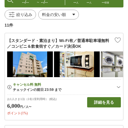
--/--
--/--
--
--
--
〜
人
人
部屋
絞り込み
11件
【スタンダード・素泊まり】Wi-Fi有／普通車駐車場無料
／コンビニ＆飲食街すぐ／カード決済OK
お1人さま1泊（2名1室利用時） (税込)
詳細を見る
6,000
円
／人〜
ポイント(1%)