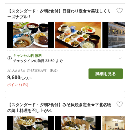
【スタンダード・夕朝2食付】日替わり定食★美味しくリ
ーズナブル！
お1人さま1泊（2名1室利用時） (税込)
詳細を見る
9,600
円
／人〜
ポイント(1%)
【スタンダード・夕朝2食付】みそ貝焼き定食★下北名物
の郷土料理を召し上がれ