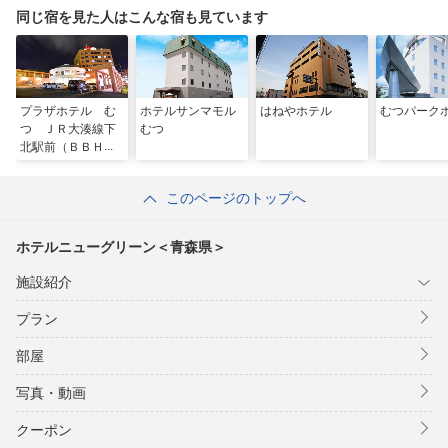
同じ宿を見た人はこんな宿も見ています
プラザホテル む
ホテルサンマモル
はねやホテル
むつパーク
つ ＪＲ大湊線下
むつ
北駅前（ＢＢＨホ
テルグループ）
このページのトップへ
ホテルニューグリーン＜青森県＞
施設紹介
プラン
部屋
写真・動画
クーポン