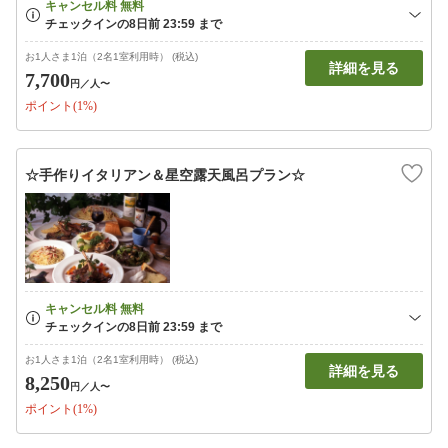
お1人さま1泊（2名1室利用時） (税込)
詳細を見る
7,700
円
／人〜
ポイント(1%)
☆手作りイタリアン＆星空露天風呂プラン☆
お1人さま1泊（2名1室利用時） (税込)
詳細を見る
8,250
円
／人〜
ポイント(1%)