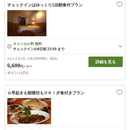
チェックインはゆっくり1泊朝食付プラン
お1人さま1泊（2名1室利用時） (税込)
詳細を見る
6,600
円
／人〜
ポイント(1%)
☆早起きも朝寝坊もＯＫ！夕食付きプラン