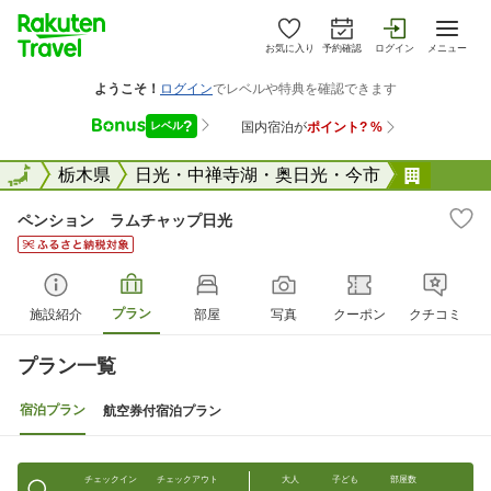
お気に入り
予約確認
ログイン
メニュー
全国
全国
栃木県
日光・中禅寺湖・奥日光・今市
ペンシ
ペンション ラムチャップ日光
プラン
施設紹介
部屋
写真
クーポン
クチコミ
プラン一覧
宿泊プラン
航空券付宿泊プラン
チェックイン
チェックアウト
大人
子ども
部屋数