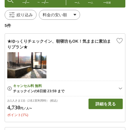
--/--
--/--
--
--
--
〜
人
人
部屋
絞り込み
5件
★ゆっくりチェックイン、朝寝坊もOK！気ままに素泊ま
りプラン★
お1人さま1泊（2名1室利用時） (税込)
詳細を見る
4,730
円
／人〜
ポイント(1%)