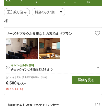
--/--
--/--
--
--
--
〜
人
人
部屋
絞り込み
2件
リーズナブル☆お食事なしの素泊まりプラン
お1人さま1泊（1名1室利用時） (税込)
詳細を見る
6,600
円
／人〜
ポイント(1%)
【朝食のみ】夕食は外でという方に♪