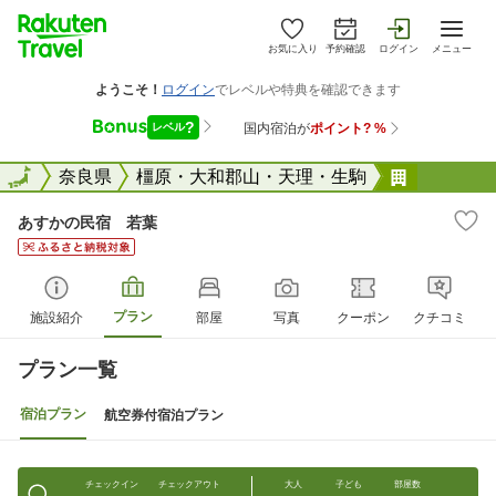
お気に入り
予約確認
ログイン
メニュー
全国
全国
奈良県
橿原・大和郡山・天理・生駒
あすかの
あすかの民宿 若葉
プラン
施設紹介
部屋
写真
クーポン
クチコミ
プラン一覧
宿泊プラン
航空券付宿泊プラン
チェックイン
チェックアウト
大人
子ども
部屋数