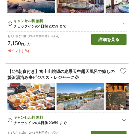
お1人さま1泊（2名1室利用時） (税込)
詳細を見る
7,150
円
／人〜
ポイント(1%)
【1泊朝食付き】富士山眺望の絶景天空露天風呂で癒しの
贅沢湯浴み◆ビジネス・レジャーに◎
お1人さま1泊（2名1室利用時） (税込)