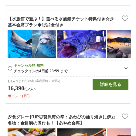
【水族館で遊ぶ！】選べる水族館チケット特典付き☆彡
基本会席プラン◆1泊2食付き
お1人さま1泊（5名1室利用時） (税込)
詳細を見る
16,390
円
／人〜
ポイント(1%)
夕食グレードUP◎贅沢海の幸：あわびの踊り焼きに伊豆
名物：金目鯛の煮付も！【あやめ会席】