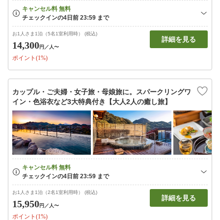
お1人さま1泊（5名1室利用時） (税込)
詳細を見る
14,300
円
／人〜
ポイント(1%)
カップル・ご夫婦・女子旅・母娘旅に。スパークリングワ
イン・色浴衣など3大特典付き【大人2人の癒し旅】
お1人さま1泊（2名1室利用時） (税込)
詳細を見る
15,950
円
／人〜
ポイント(1%)