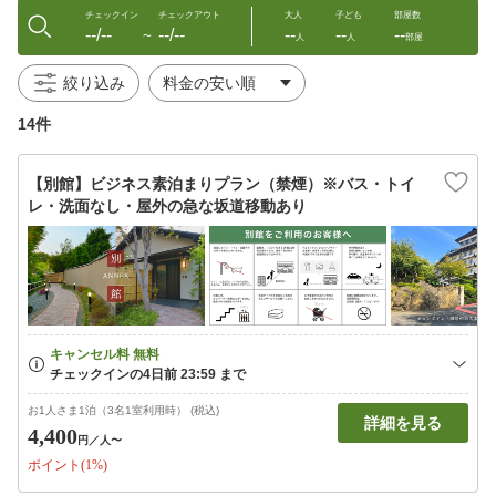
チェックイン
チェックアウト
大人
子ども
部屋数
--/--
--/--
--
--
--
〜
人
人
部屋
絞り込み
14件
【別館】ビジネス素泊まりプラン（禁煙）※バス・トイ
レ・洗面なし・屋外の急な坂道移動あり
お1人さま1泊（3名1室利用時） (税込)
詳細を見る
4,400
円
／人〜
ポイント(1%)