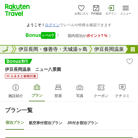
お気に入り
予約確認
ログイン
メニュー
静岡県
全国
伊豆長岡・修善寺・天城湯ヶ島
伊豆長岡温泉
伊豆長岡温泉 ニュー八景園
プラン
施設紹介
部屋
写真
クーポン
クチコミ
プラン一覧
宿泊プラン
航空券付宿泊プラン
JR付き宿泊プラン