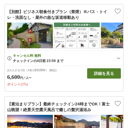
【別館】ビジネス朝食付きプラン（禁煙）※バス・トイ
レ・洗面なし・屋外の急な坂道移動あり
お1人さま1泊（3名1室利用時） (税込)
詳細を見る
6,600
円
／人〜
ポイント(1%)
【素泊まりプラン】最終チェックイン24時までOK！富士
山眺望！絶景天空露天風呂で癒しの贅沢湯浴み