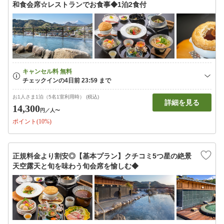
和食会席☆レストランでお食事◆1泊2食付
お1人さま1泊（5名1室利用時） (税込)
詳細を見る
14,300
円
／人〜
ポイント(10%)
正規料金より割安◎【基本プラン】クチコミ5つ星の絶景
天空露天と旬を味わう旬会席を愉しむ◆