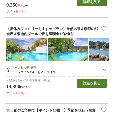
詳細を見る
9,350
円
／人〜
ポイント(1%)
【夏休みファミリーおすすめプラン】天然温泉＆季節の和
会席＆敷地内プールで夏を満喫◆1泊2食付
お1人さま1泊（2名1室利用時） (税込)
詳細を見る
14,300
円
／人〜
ポイント(1%)
30日前のご予約で【ポイント10倍！】季節を味わう旬彩