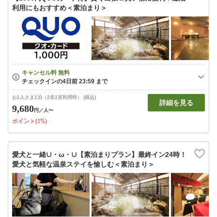
利用にもおすすめ＜素泊まり＞
お1人さま1泊（2名1室利用時） (税込)
詳細を見る
9,680
円
／人〜
ポイント(1%)
愛犬と一緒∪・ω・∪【素泊まりプラン】最終イン24時！
愛犬と気軽な温泉ステイを愉しむ＜素泊まり＞