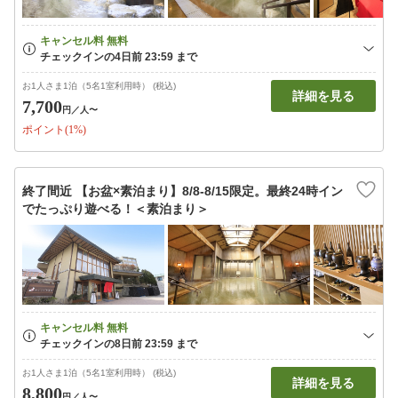
お1人さま1泊（5名1室利用時） (税込)
詳細を見る
7,700
円
／人〜
ポイント(1%)
終了間近 【お盆×素泊まり】8/8-8/15限定。最終24時イン
でたっぷり遊べる！＜素泊まり＞
お1人さま1泊（5名1室利用時） (税込)
詳細を見る
8,800
円
／人〜