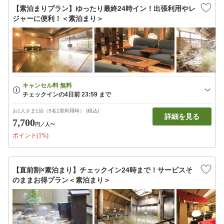
【素泊まりプラン】ゆったり最終24時イン！出張利用やレ
ジャーに便利！＜素泊まり＞
お1人さま1泊（5名1室利用時） (税込)
詳細を見る
7,700
円
／人〜
ポイント(1%)
【直前割×素泊まり】チェックイン24時まで！サービスそ
のままお得プラン＜素泊まり＞