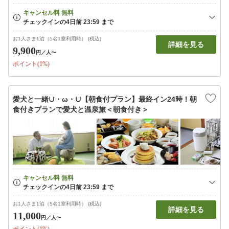
お1人さま1泊（5名1室利用時） (税込)
詳細を見る
9,900
円
／人〜
ポイント(1%)
愛犬と一緒∪・ω・∪【朝食付プラン】最終イン24時！朝
食付きプランで愛犬と温泉旅＜朝食付き＞
お1人さま1泊（5名1室利用時） (税込)
詳細を見る
11,000
円
／人〜