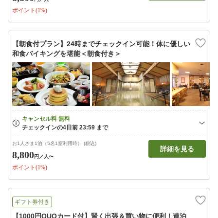
ポイント(1%)
【朝食付プラン】24時までチェックイン可能！体に優しい
和食バイキングを堪能＜朝食付き＞
お1人さま1泊（5名1室利用時） (税込)
詳細を見る
8,800
円
／人〜
ポイント(1%)
ギフト券付き
【1000円QUOカード付】賢く出張＆買い物に便利！連泊