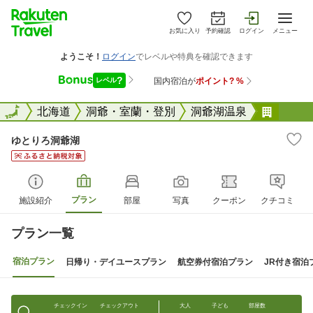
お気に入り
予約確認
ログイン
メニュー
全国
全国
北海道
洞爺・室蘭・登別
洞爺湖温泉
ゆとり
ゆとりろ洞爺湖
プラン
施設紹介
部屋
写真
クーポン
クチコミ
プラン一覧
宿泊プラン
日帰り・デイユースプラン
航空券付宿泊プラン
JR付き宿泊
チェックイン
チェックアウト
大人
子ども
部屋数