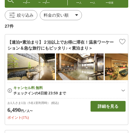
--/--
--/--
--
--
--
〜
人
人
部屋
絞り込み
27件
【連泊×素泊まり】２泊以上でお得に滞在！温泉ワーケー
ション＆急な旅行にもピッタリ♪＜素泊まり＞
お1人さま1泊（5名1室利用時） (税込)
詳細を見る
6,490
円
／人〜
ポイント(1%)