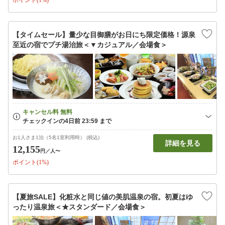
ポイント(1%)
【タイムセール】量少な目御膳がお日にち限定価格！源泉
至近の宿でプチ湯治旅＜▼カジュアル／会場食＞
お1人さま1泊（5名1室利用時） (税込)
詳細を見る
12,155
円
／人〜
ポイント(1%)
【夏旅SALE】化粧水と同じ値の美肌温泉の宿。初夏はゆ
ったり温泉旅＜★スタンダード／会場食＞