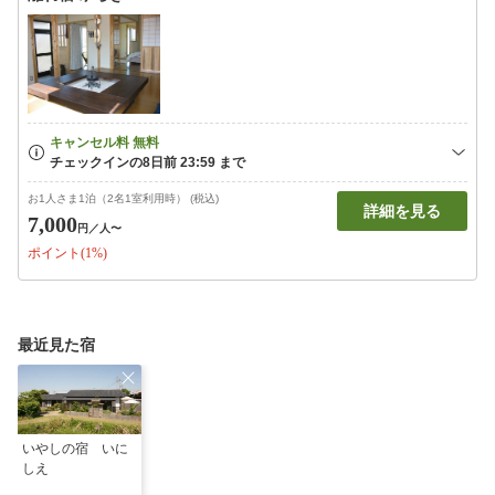
お1人さま1泊（2名1室利用時） (税込)
詳細を見る
7,000
円
／人〜
ポイント(1%)
最近見た宿
いやしの宿 いに
しえ