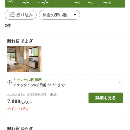
--/--
--/--
--
--
--
〜
人
人
部屋
絞り込み
2件
離れ宿 そよぎ
お1人さま1泊（2名1室利用時） (税込)
詳細を見る
7,000
円
／人〜
ポイント(1%)
離れ宿 ゆらぎ