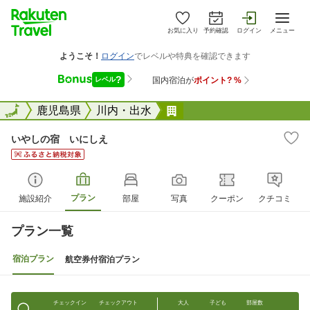
お気に入り
予約確認
ログイン
メニュー
全国
全国
鹿児島県
川内・出水
いやしの宿 いにしえ
いやしの宿 いにしえ
プラン
施設紹介
部屋
写真
クーポン
クチコミ
プラン一覧
宿泊プラン
航空券付宿泊プラン
チェックイン
チェックアウト
大人
子ども
部屋数