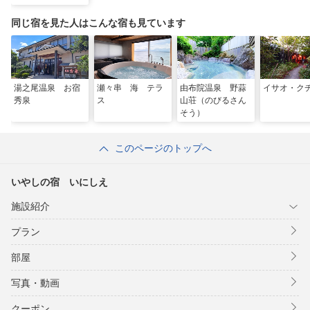
同じ宿を見た人はこんな宿も見ています
湯之尾温泉 お宿
瀬々串 海 テラ
由布院温泉 野蒜
イサオ・ク
秀泉
ス
山荘（のびるさん
そう）
このページのトップへ
いやしの宿 いにしえ
施設紹介
プラン
部屋
写真・動画
クーポン