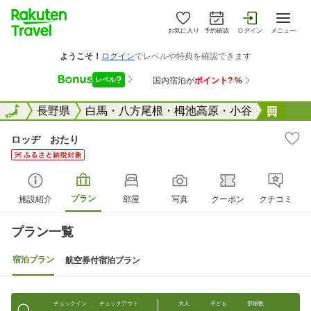
お気に入り
予約確認
ログイン
メニュー
全国
全国
長野県
白馬・八方尾根・栂池高原・小谷
ロッ
ロッヂ おたり
プラン
施設紹介
部屋
写真
クーポン
クチコミ
プラン一覧
宿泊プラン
航空券付宿泊プラン
チェックイン
チェックアウト
大人
子ども
部屋数