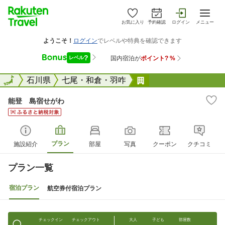
お気に入り
予約確認
ログイン
メニュー
全国
全国
石川県
七尾・和倉・羽咋
能登 島宿せがわ
能登 島宿せがわ
プラン
施設紹介
部屋
写真
クーポン
クチコミ
プラン一覧
宿泊プラン
航空券付宿泊プラン
チェックイン
チェックアウト
大人
子ども
部屋数