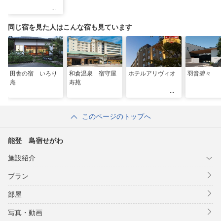
同じ宿を見た人はこんな宿も見ています
田舎の宿 いろり
和倉温泉 宿守屋
ホテルアリヴィオ
羽音碧々
庵
寿苑
このページのトップへ
能登 島宿せがわ
施設紹介
プラン
部屋
写真・動画