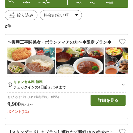
--/--
--/--
--
--
--
〜
人
人
部屋
絞り込み
2件
〜復興工事関係者・ボランティアの方〜◆限定プラン◆
お1人さま1泊（1名1室利用時） (税込)
詳細を見る
9,900
円
／人〜
ポイント(1%)
【スタンダードしまプラン】獲れたて新鮮♪旬の魚介のこ