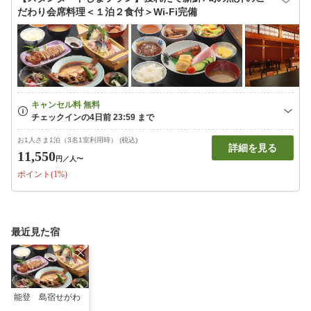
だわり会席料理＜１泊２食付＞Wi-Fi完備
お1人さま1泊（3名1室利用時） (税込)
詳細を見る
11,550
円
／人〜
ポイント(1%)
最近見た宿
能登 島宿せがわ