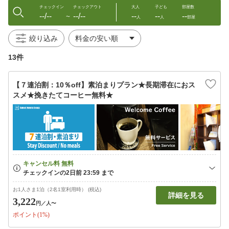
チェックイン
チェックアウト
大人
子ども
部屋数
--/--
--/--
--
--
--
〜
人
人
部屋
絞り込み
13件
【７連泊割：10％off】素泊まりプラン★長期滞在におス
スメ★挽きたてコーヒー無料★
お1人さま1泊（2名1室利用時） (税込)
詳細を見る
3,222
円
／人〜
ポイント(1%)