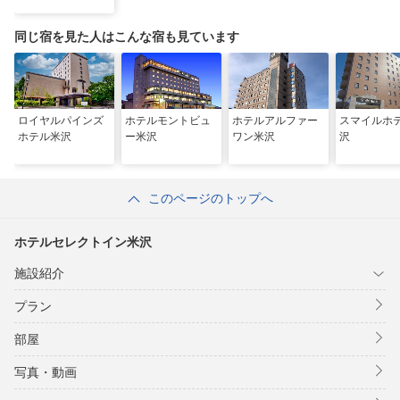
同じ宿を見た人はこんな宿も見ています
ロイヤルパインズ
ホテルモントビュ
ホテルアルファー
スマイルホ
ホテル米沢
ー米沢
ワン米沢
沢
このページのトップへ
ホテルセレクトイン米沢
施設紹介
プラン
部屋
写真・動画