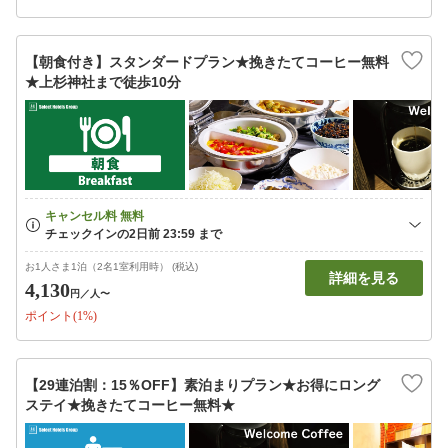
【朝食付き】スタンダードプラン★挽きたてコーヒー無料
★上杉神社まで徒歩10分
お1人さま1泊（2名1室利用時） (税込)
詳細を見る
4,130
円
／人〜
ポイント(1%)
【29連泊割：15％OFF】素泊まりプラン★お得にロング
ステイ★挽きたてコーヒー無料★