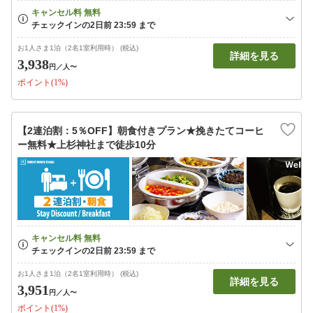
お1人さま1泊（2名1室利用時） (税込)
詳細を見る
3,938
円
／人〜
ポイント(1%)
【2連泊割：5％OFF】朝食付きプラン★挽きたてコーヒ
ー無料★上杉神社まで徒歩10分
お1人さま1泊（2名1室利用時） (税込)
詳細を見る
3,951
円
／人〜
ポイント(1%)