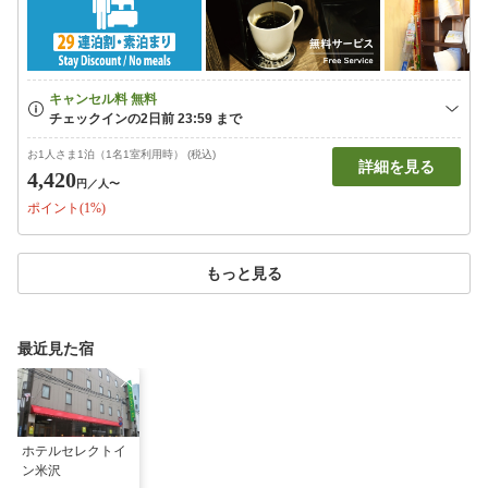
お1人さま1泊（1名1室利用時） (税込)
詳細を見る
4,420
円
／人〜
ポイント(1%)
もっと見る
最近見た宿
ホテルセレクトイ
ン米沢