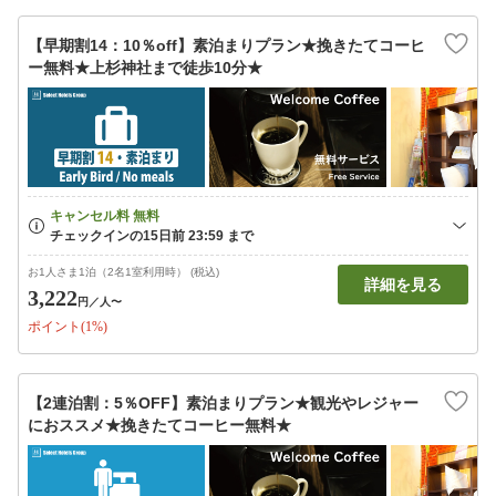
【早期割14：10％off】素泊まりプラン★挽きたてコーヒ
ー無料★上杉神社まで徒歩10分★
お1人さま1泊（2名1室利用時） (税込)
詳細を見る
3,222
円
／人〜
ポイント(1%)
【2連泊割：5％OFF】素泊まりプラン★観光やレジャー
におススメ★挽きたてコーヒー無料★