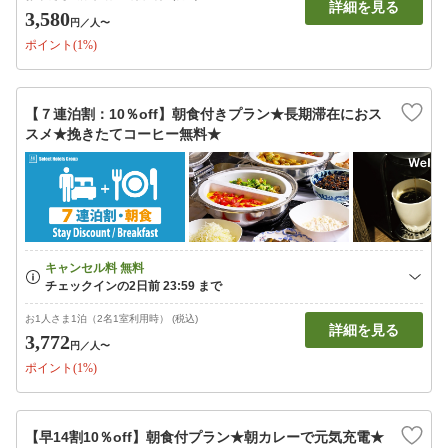
詳細を見る
3,580
円
／人〜
ポイント(1%)
【７連泊割：10％off】朝食付きプラン★長期滞在におス
スメ★挽きたてコーヒー無料★
お1人さま1泊（2名1室利用時） (税込)
詳細を見る
3,772
円
／人〜
ポイント(1%)
【早14割10％off】朝食付プラン★朝カレーで元気充電★