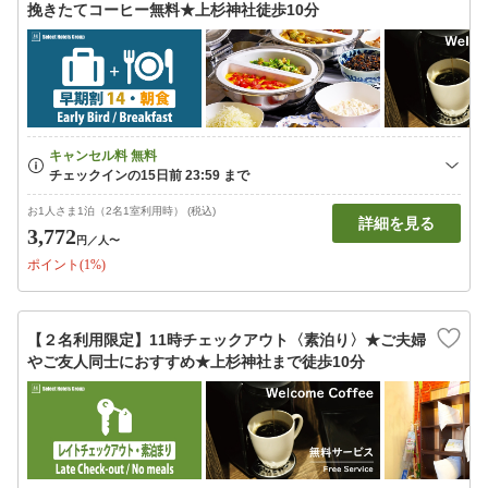
挽きたてコーヒー無料★上杉神社徒歩10分
お1人さま1泊（2名1室利用時） (税込)
詳細を見る
3,772
円
／人〜
ポイント(1%)
【２名利用限定】11時チェックアウト〈素泊り〉★ご夫婦
やご友人同士におすすめ★上杉神社まで徒歩10分