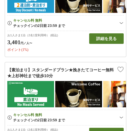
お1人さま1泊（2名1室利用時） (税込)
詳細を見る
3,401
円
／人〜
ポイント(1%)
【素泊まり】スタンダードプラン★挽きたてコーヒー無料
★上杉神社まで徒歩10分
お1人さま1泊（2名1室利用時） (税込)